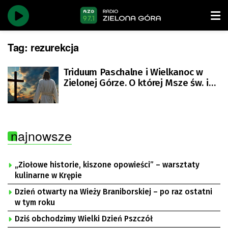
Tag:
rezurekcja
Triduum Paschalne i Wielkanoc w
Zielonej Górze. O której Msze św. i
nabożeństwa oraz święcenie
pokarmów?
najnowsze
„Ziołowe historie, kiszone opowieści” – warsztaty
kulinarne w Krępie
Dzień otwarty na Wieży Braniborskiej – po raz ostatni
w tym roku
Dziś obchodzimy Wielki Dzień Pszczół