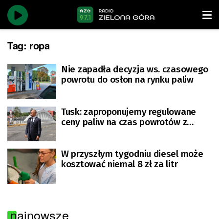
Tag:
ropa
Nie zapadła decyzja ws. czasowego
powrotu do osłon na rynku paliw
Tusk: zaproponujemy regulowane
ceny paliw na czas powrotów z
wakacji, jeśli ceny ropy wzrosną
W przyszłym tygodniu diesel może
kosztować niemal 8 zł za litr
najnowsze