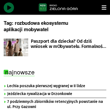
Tag:
rozbudowa ekosystemu
aplikacji mobywatel
Paszport dla dziecka? Od dziś
wniosek w mObywatelu. Formalności
jeszcze nigdy nie były tak proste
najnowsze
Lechia poszuka pierwszej wygranej w II lidze
Jeździecka rywalizacja w Drzonkowie
7 podziemnych zbiorników retencyjnych powstanie na
ul. Przy Gazowni