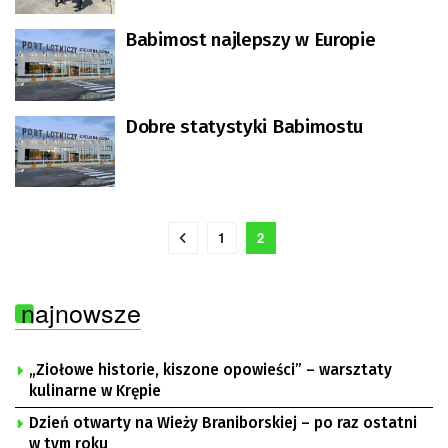
Babimost najlepszy w Europie
Dobre statystyki Babimostu
1
2
najnowsze
„Ziołowe historie, kiszone opowieści” – warsztaty
kulinarne w Krępie
Dzień otwarty na Wieży Braniborskiej – po raz ostatni
w tym roku