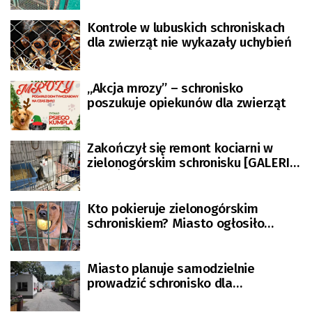
Kontrole w lubuskich schroniskach
dla zwierząt nie wykazały uchybień
„Akcja mrozy” – schronisko
poszukuje opiekunów dla zwierząt
Zakończył się remont kociarni w
zielonogórskim schronisku [GALERIA
ZDJĘĆ]
Kto pokieruje zielonogórskim
schroniskiem? Miasto ogłosiło
konkurs na dyrektora placówki
Miasto planuje samodzielnie
prowadzić schronisko dla
bezdomnych zwierząt