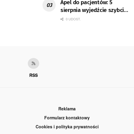
Apel do pacjentów: 5
sierpnia wyjedźcie szybciej
z domów
0 UDOST.
RSS
Reklama
Formularz kontaktowy
Cookies i polityka prywatności