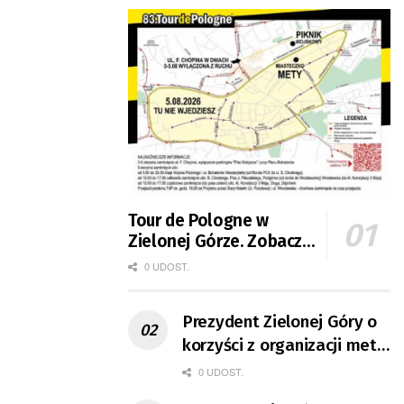
Tour de Pologne w
Zielonej Górze. Zobacz
zmiany w organizacji
0 UDOST.
ruchu
Prezydent Zielonej Góry o
korzyści z organizacji mety
Tour de Pologne
0 UDOST.