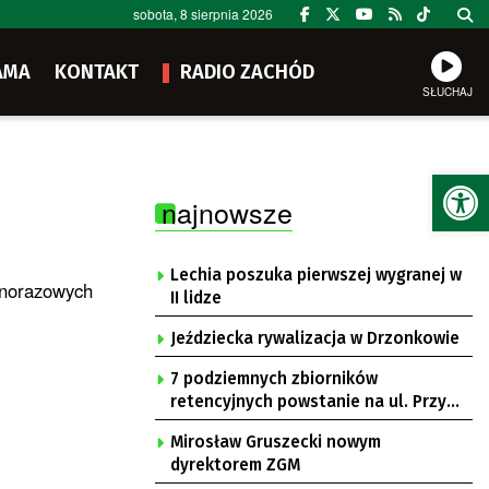
sobota, 8 sierpnia 2026
AMA
KONTAKT
RADIO ZACHÓD
SŁUCHAJ
Ot
najnowsze
Lechia poszuka pierwszej wygranej w
ednorazowych
II lidze
Jeździecka rywalizacja w Drzonkowie
7 podziemnych zbiorników
retencyjnych powstanie na ul. Przy
Gazowni
Mirosław Gruszecki nowym
dyrektorem ZGM