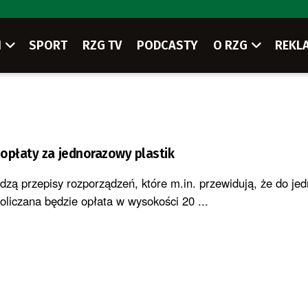
I
SPORT
RZG TV
PODCASTY
O RZG
REKL
opłaty za jednorazowy plastik
dzą przepisy rozporządzeń, które m.in. przewidują, że do j
oliczana będzie opłata w wysokości 20 ...