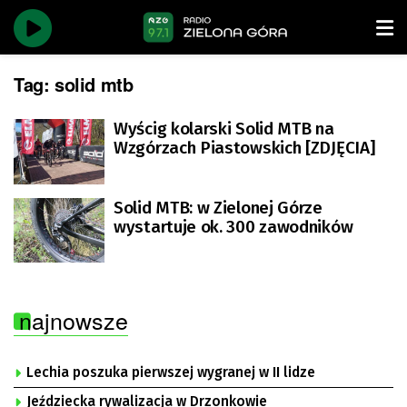
Tag:
solid mtb
Wyścig kolarski Solid MTB na
Wzgórzach Piastowskich [ZDJĘCIA]
Solid MTB: w Zielonej Górze
wystartuje ok. 300 zawodników
najnowsze
Lechia poszuka pierwszej wygranej w II lidze
Jeździecka rywalizacja w Drzonkowie