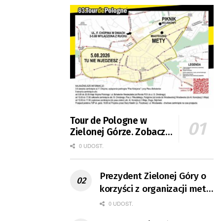
Tour de Pologne w
Zielonej Górze. Zobacz
zmiany w organizacji
0 UDOST.
ruchu
Prezydent Zielonej Góry o
korzyści z organizacji mety
Tour de Pologne
0 UDOST.