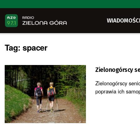
WIADOMOŚC
Tag:
spacer
Zielonogórscy se
Zielonogórscy seni
poprawia ich samopo