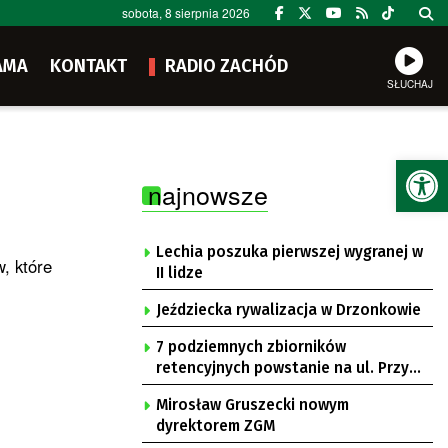
sobota, 8 sierpnia 2026
AMA
KONTAKT
RADIO ZACHÓD
SŁUCHAJ
Ot
najnowsze
Lechia poszuka pierwszej wygranej w
, które
II lidze
Jeździecka rywalizacja w Drzonkowie
7 podziemnych zbiorników
retencyjnych powstanie na ul. Przy
Gazowni
Mirosław Gruszecki nowym
dyrektorem ZGM