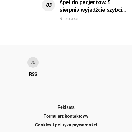
Apel do pacjentów: 5
sierpnia wyjedźcie szybciej
z domów
0 UDOST.
RSS
Reklama
Formularz kontaktowy
Cookies i polityka prywatności