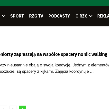
I
SPORT
RZG TV
PODCASTY
O RZG
REKL
niorzy zapraszają na wspólce spacery nordic walking
orzy nieustannie dbają o swoją kondycję. Jednym z elementów
czucie, są spacery z kijkami. Zajęcia koordynuje ...