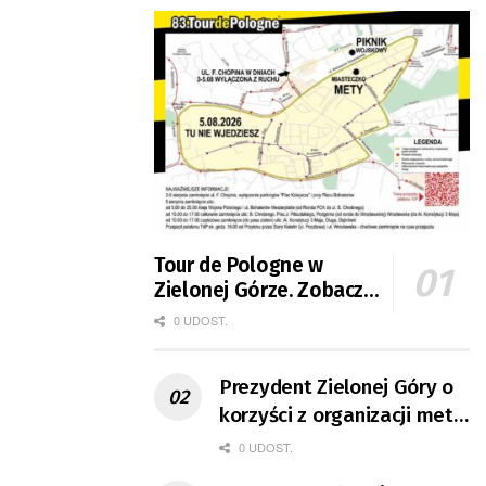
Tour de Pologne w
Zielonej Górze. Zobacz
zmiany w organizacji
0 UDOST.
ruchu
Prezydent Zielonej Góry o
korzyści z organizacji mety
Tour de Pologne
0 UDOST.