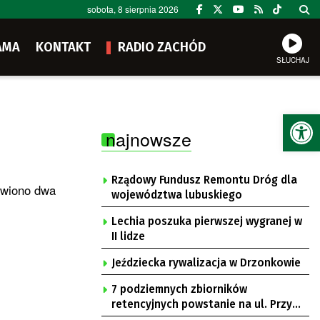
sobota, 8 sierpnia 2026
AMA
KONTAKT
RADIO ZACHÓD
SŁUCHAJ
Ot
najnowsze
Rządowy Fundusz Remontu Dróg dla
awiono dwa
województwa lubuskiego
Lechia poszuka pierwszej wygranej w
II lidze
Jeździecka rywalizacja w Drzonkowie
7 podziemnych zbiorników
retencyjnych powstanie na ul. Przy
Gazowni