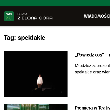
WIADOMOŚC
Tag:
spektakle
„Powiedz coś” – 
Młodzież zaprezent
spektakle oraz wier
Premiera w Teatr