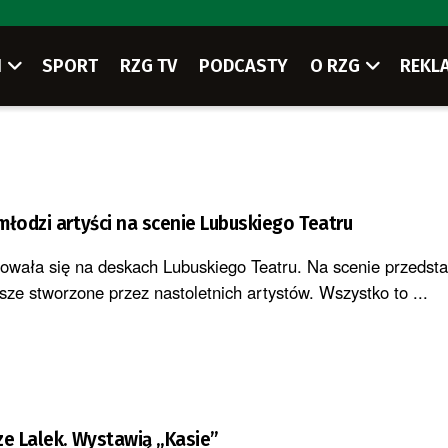
I
SPORT
RZG TV
PODCASTY
O RZG
REKL
młodzi artyści na scenie Lubuskiego Teatru
owała się na deskach Lubuskiego Teatru. Na scenie przedst
sze stworzone przez nastoletnich artystów. Wszystko to ...
ze Lalek. Wystawią „Kasie”