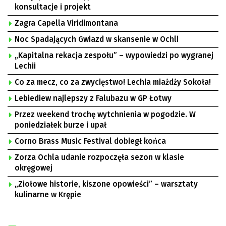
konsultacje i projekt
Zagra Capella Viridimontana
Noc Spadających Gwiazd w skansenie w Ochli
„Kapitalna rekacja zespołu” – wypowiedzi po wygranej
Lechii
Co za mecz, co za zwycięstwo! Lechia miażdży Sokoła!
Lebiediew najlepszy z Falubazu w GP Łotwy
Przez weekend trochę wytchnienia w pogodzie. W
poniedziałek burze i upał
Corno Brass Music Festival dobiegł końca
Zorza Ochla udanie rozpoczęła sezon w klasie
okręgowej
„Ziołowe historie, kiszone opowieści” – warsztaty
kulinarne w Krępie