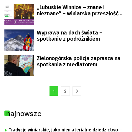
„Lubuskie Winnice – znane i
nieznane” – winiarska przeszłość
Zielonej Góry
Wyprawa na dach świata –
spotkanie z podróżnikiem
Zielonogórska policja zaprasza na
spotkania z mediatorem
1
2
najnowsze
Tradycje winiarskie, jako niematerialne dziedzictwo –