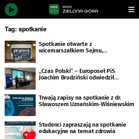
Tag:
spotkanie
Spotkanie otwarte z
wicemarszałkiem Sejmu,
Krzysztofem Bosakiem
„Czas Polski” – Europoseł PiS
Joachim Brudziński odwiedził
województwo lubuskie
Trwają zapisy na spotkanie z dr.
Sławoszem Uznańskim-Wiśniewskim
Studenci zapraszają na spotkanie
edukacyjne na temat zdrowia