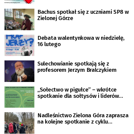
Bachus spotkał się z uczniami SP8 w
Zielonej Górze
Debata walentynkowa w niedzielę,
16 lutego
Sulechowianie spotkają się z
profesorem Jerzym Bralczykiem
„Sołectwo w pigułce” – wkrótce
spotkanie dla sołtysów i liderów
lokalnej społeczności
Nadleśnictwo Zielona Góra zaprasza
na kolejne spotkanie z cyklu
„Porozmawiajmy w lesie o lesie”