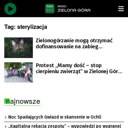
Tag:
sterylizacja
Zielonogórzanie mogą otrzymać
dofinansowanie na zabieg
sterylizacji i kastracji kotów
Protest „Mamy dość – stop
cierpieniu zwierząt” w Zielonej Górze
[ZDJĘCIA]
najnowsze
Noc Spadających Gwiazd w skansenie w Ochli
„Kapitalna rekacja zespołu” – wypowiedzi po wygranej