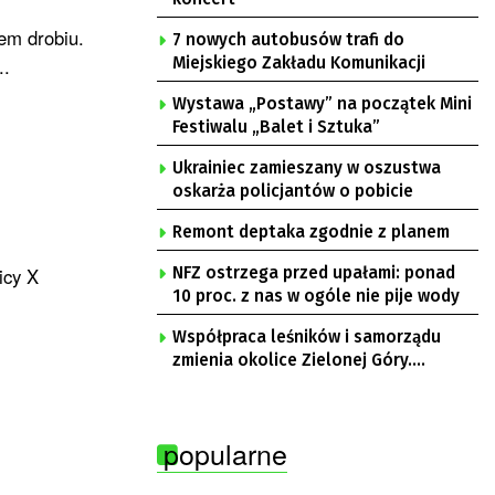
em drobiu.
7 nowych autobusów trafi do
..
Miejskiego Zakładu Komunikacji
Wystawa „Postawy” na początek Mini
Festiwalu „Balet i Sztuka”
Ukrainiec zamieszany w oszustwa
oskarża policjantów o pobicie
Remont deptaka zgodnie z planem
icy X
NFZ ostrzega przed upałami: ponad
10 proc. z nas w ogóle nie pije wody
Współpraca leśników i samorządu
zmienia okolice Zielonej Góry.
Powstają nowe ścieżki rowerowe
popularne