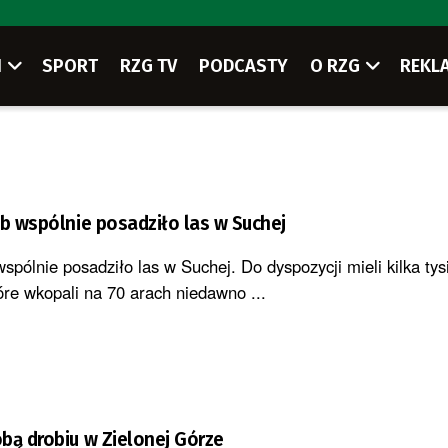
I
SPORT
RZG TV
PODCASTY
O RZG
REKL
ób wspólnie posadziło las w Suchej
wspólnie posadziło las w Suchej. Do dyspozycji mieli kilka tys
óre wkopali na 70 arach niedawno ...
bą drobiu w Zielonej Górze