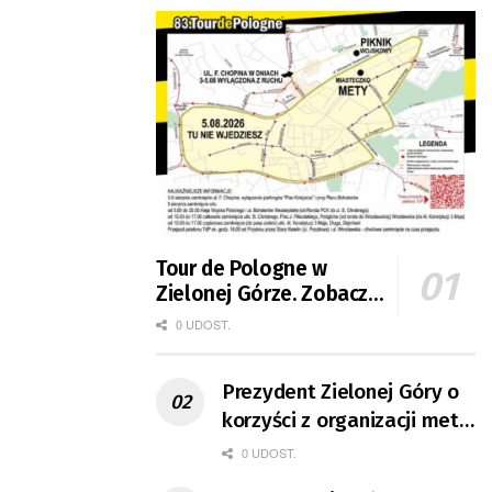
Tour de Pologne w
Zielonej Górze. Zobacz
zmiany w organizacji
0 UDOST.
ruchu
Prezydent Zielonej Góry o
korzyści z organizacji mety
Tour de Pologne
0 UDOST.