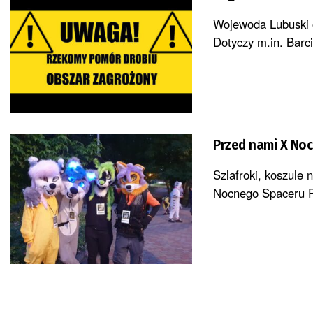
Wojewoda Lubuski 
Dotyczy m.in. Barci
Przed nami X No
Szlafroki, koszule 
Nocnego Spaceru P