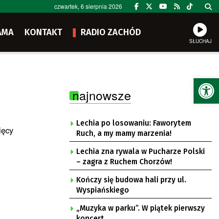
czwartek, 6 sierpnia 2026
AMA
KONTAKT
RADIO ZACHÓD
SŁUCHAJ
Ot
najnowsze
Lechia po losowaniu: Faworytem
ięcy
Ruch, a my mamy marzenia!
Lechia zna rywala w Pucharze Polski
– zagra z Ruchem Chorzów!
Kończy się budowa hali przy ul.
Wyspiańskiego
„Muzyka w parku”. W piątek pierwszy
koncert