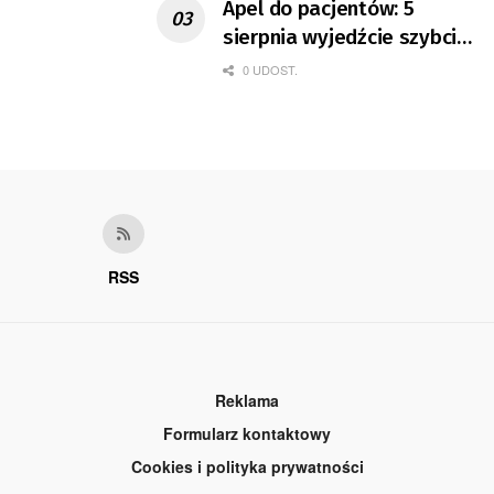
Apel do pacjentów: 5
sierpnia wyjedźcie szybciej
z domów
0 UDOST.
RSS
Reklama
Formularz kontaktowy
Cookies i polityka prywatności