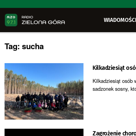
WIADOMOŚC
Tag:
sucha
Kilkadziesiąt os
Kilkadziesiąt osób 
sadzonek sosny, kt
Zagrożenie choro