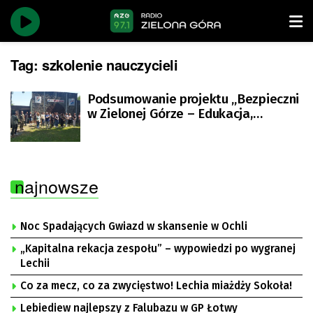
Tag:
szkolenie nauczycieli
Podsumowanie projektu „Bezpieczni
w Zielonej Górze – Edukacja,
Prewencja i Współpraca”
najnowsze
Noc Spadających Gwiazd w skansenie w Ochli
„Kapitalna rekacja zespołu” – wypowiedzi po wygranej
Lechii
Co za mecz, co za zwycięstwo! Lechia miażdży Sokoła!
Lebiediew najlepszy z Falubazu w GP Łotwy