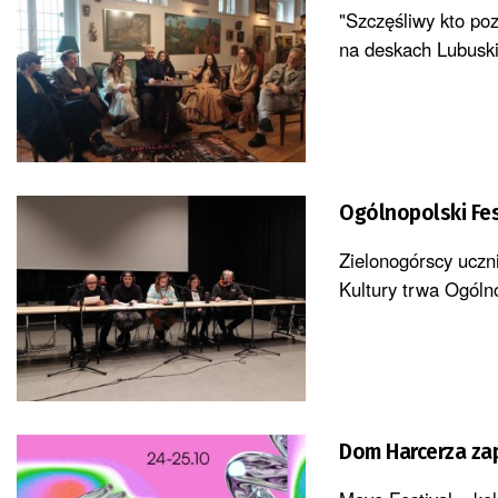
"Szczęśliwy kto poz
na deskach Lubuski
Ogólnopolski Fes
Zielonogórscy uczn
Kultury trwa Ogólno
Dom Harcerza za