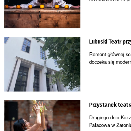
Lubuski Teatr pr
Remont głównej sce
doczeka się modern
Przystanek teatra
Drugiego dnia Kozz
Pałacowa w Zatoniu.