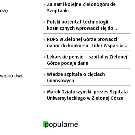
Za nami kolejne Zielonogórskie
rezę
Szeptanki
Polski potentat technologii
kosmicznych wprowadzi się do
Zielonej Góry
ROPS w Zielonej Górze prowadzi
nabór do konkursu „Lider Wsparcia
Seniora”
Lekarskie pensje – szpital w Zielonej
Górze podaje dane
awiono dwa
Władze szpitala o cięciach
finansowych
Marek Działoszyński, prezes Szpitala
Uniwersyteckiego w Zielonej Górze
popularne