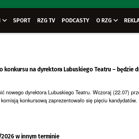
I
SPORT
RZG TV
PODCASTY
O RZG
REKL
to konkursu na dyrektora Lubuskiego Teatru – będzie d
nić nowego dyrektora Lubuskiego Teatru. Wczoraj (22.07) prz
komisją konkursową zaprezentowało się pięciu kandydatów. 
/2026 w innym terminie