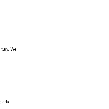
ltury. We
glądu