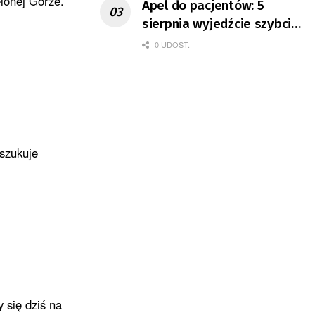
elonej Górze.
Apel do pacjentów: 5
sierpnia wyjedźcie szybciej
z domów
0 UDOST.
oszukuje
 się dziś na