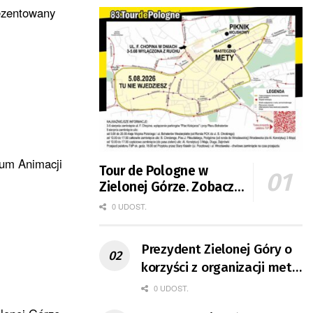
rezentowany
rum Animacji
Tour de Pologne w
Zielonej Górze. Zobacz
zmiany w organizacji
0 UDOST.
ruchu
Prezydent Zielonej Góry o
korzyści z organizacji mety
Tour de Pologne
0 UDOST.