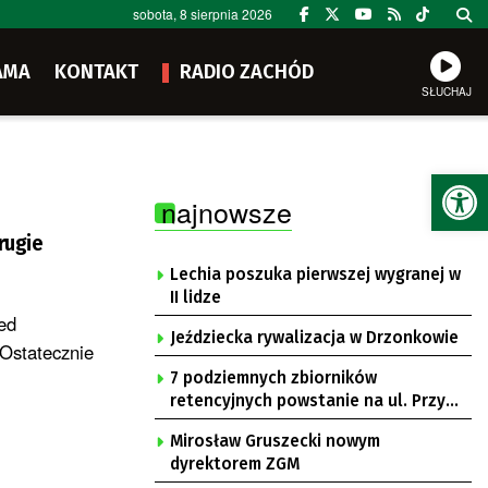
sobota, 8 sierpnia 2026
AMA
KONTAKT
RADIO ZACHÓD
SŁUCHAJ
Ot
najnowsze
rugie
Lechia poszuka pierwszej wygranej w
II lidze
ed
Jeździecka rywalizacja w Drzonkowie
Ostatecznie
7 podziemnych zbiorników
retencyjnych powstanie na ul. Przy
Gazowni
Mirosław Gruszecki nowym
dyrektorem ZGM