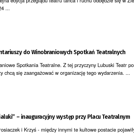
ejna edycja przeglądu teatru tańca i ruchu odbędzie się w Zi
4 ...
ntariuszy do Winobraniowych Spotkań Teatralnych
aniowe Spotkania Teatralne. Z tej przyczyny Lubuski Teatr p
zy chcą się zaangażować w organizację tego wydarzenia. ...
nialuki” – inauguracyjny występ przy Placu Teatralnym
siaczek i Krzyś - między innymi te kultowe postacie pojawiły