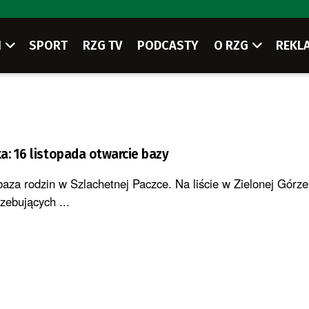
I
SPORT
RZG TV
PODCASTY
O RZG
REKL
a: 16 listopada otwarcie bazy
baza rodzin w Szlachetnej Paczce. Na liście w Zielonej Górze 
rzebujących ...