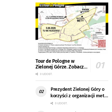
Tour de Pologne w
Zielonej Górze. Zobacz
zmiany w organizacji
0 UDOST.
ruchu
Prezydent Zielonej Góry o
korzyści z organizacji mety
Tour de Pologne
0 UDOST.