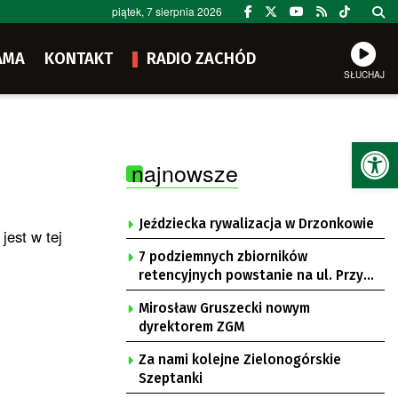
piątek, 7 sierpnia 2026
AMA
KONTAKT
RADIO ZACHÓD
SŁUCHAJ
Ot
najnowsze
Jeździecka rywalizacja w Drzonkowie
jest w tej
7 podziemnych zbiorników
retencyjnych powstanie na ul. Przy
Gazowni
Mirosław Gruszecki nowym
dyrektorem ZGM
Za nami kolejne Zielonogórskie
Szeptanki