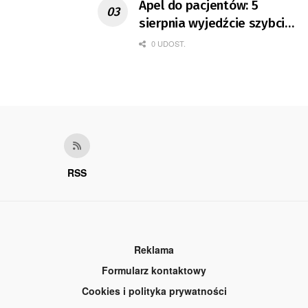
Apel do pacjentów: 5
sierpnia wyjedźcie szybciej
z domów
0 UDOST.
RSS
Reklama
Formularz kontaktowy
Cookies i polityka prywatności