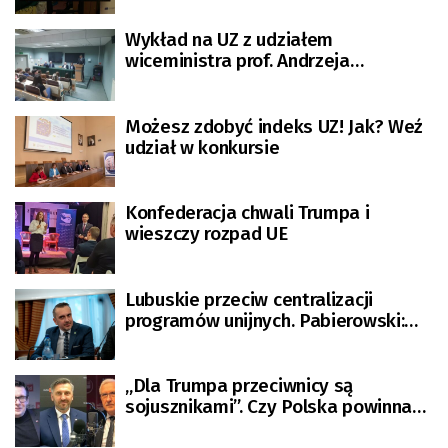
Wykład na UZ z udziałem
wiceministra prof. Andrzeja
Szeptyckiego
Możesz zdobyć indeks UZ! Jak? Weź
udział w konkursie
Konfederacja chwali Trumpa i
wieszczy rozpad UE
Lubuskie przeciw centralizacji
programów unijnych. Pabierowski:
Mamy różne priorytety
„Dla Trumpa przeciwnicy są
sojusznikami”. Czy Polska powinna
się bać? [KOMENTARZE]