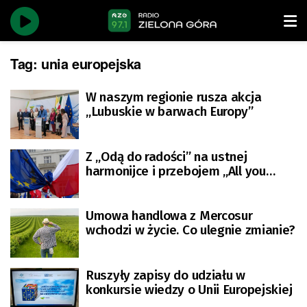
Tag:
unia europejska
W naszym regionie rusza akcja
„Lubuskie w barwach Europy”
Z „Odą do radości” na ustnej
harmonijce i przebojem „All you
need is love” – tak 22 lata temu
Polska fetowała wstąpienie do UE
Umowa handlowa z Mercosur
wchodzi w życie. Co ulegnie zmianie?
Ruszyły zapisy do udziału w
konkursie wiedzy o Unii Europejskiej