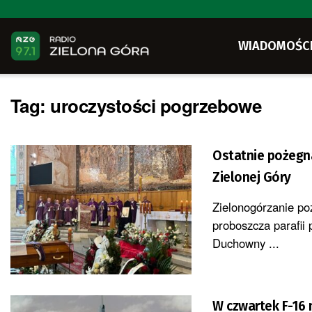
WIADOMOŚC
Tag:
uroczystości pogrzebowe
Ostatnie pożegn
Zielonej Góry
Zielonogórzanie po
proboszcza parafii
Duchowny ...
W czwartek F-16 