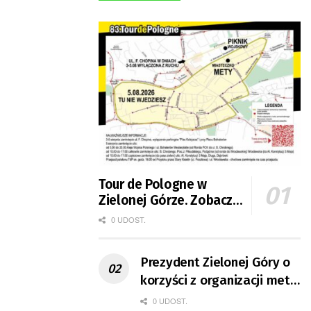
Tour de Pologne w
Zielonej Górze. Zobacz
zmiany w organizacji
0 UDOST.
ruchu
Prezydent Zielonej Góry o
korzyści z organizacji mety
Tour de Pologne
0 UDOST.