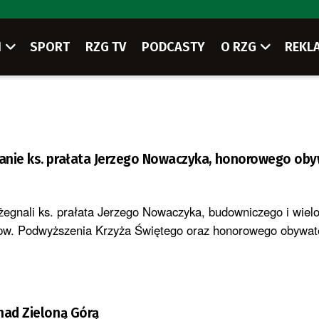
I
SPORT
RZG TV
PODCASTY
O RZG
REKL
anie ks. prałata Jerzego Nowaczyka, honorowego ob
żegnali ks. prałata Jerzego Nowaczyka, budowniczego i wielo
 pw. Podwyższenia Krzyża Świętego oraz honorowego obywat
nad Zieloną Górą