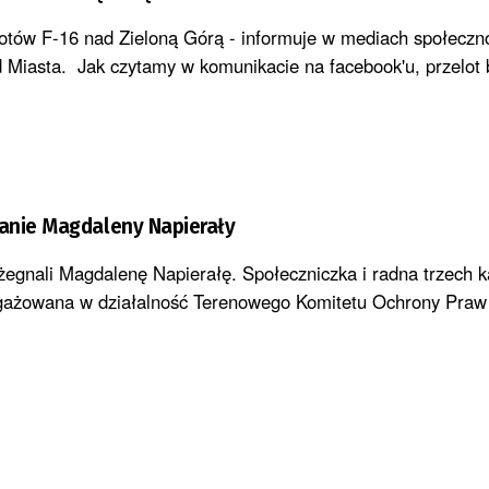
lotów F-16 nad Zieloną Górą - informuje w mediach społecz
d Miasta. Jak czytamy w komunikacie na facebook'u, przelot b
anie Magdaleny Napierały
żegnali Magdalenę Napierałę. Społeczniczka i radna trzech k
ngażowana w działalność Terenowego Komitetu Ochrony Praw 