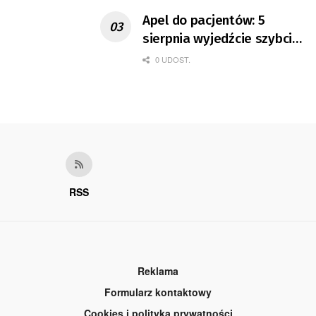
Apel do pacjentów: 5
sierpnia wyjedźcie szybciej
z domów
0 UDOST.
RSS
Reklama
Formularz kontaktowy
Cookies i polityka prywatności