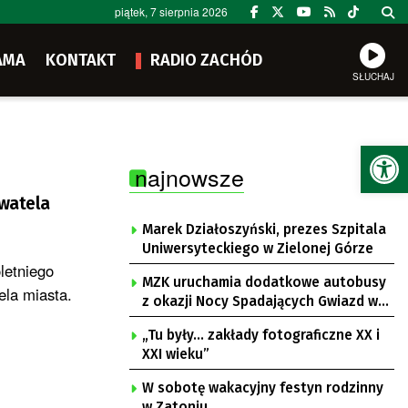
piątek, 7 sierpnia 2026
AMA
KONTAKT
RADIO ZACHÓD
SŁUCHAJ
Ot
najnowsze
ywatela
Marek Działoszyński, prezes Szpitala
Uniwersyteckiego w Zielonej Górze
letniego
MZK uruchamia dodatkowe autobusy
ela miasta.
z okazji Nocy Spadających Gwiazd w
Ochli
„Tu były… zakłady fotograficzne XX i
XXI wieku”
W sobotę wakacyjny festyn rodzinny
w Zatoniu