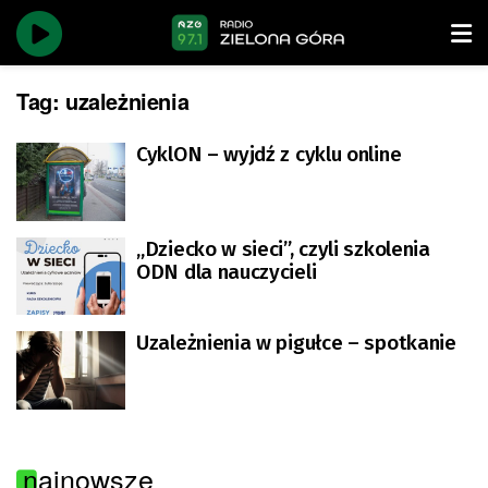
Tag:
uzależnienia
CyklON – wyjdź z cyklu online
„Dziecko w sieci”, czyli szkolenia
ODN dla nauczycieli
Uzależnienia w pigułce – spotkanie
najnowsze