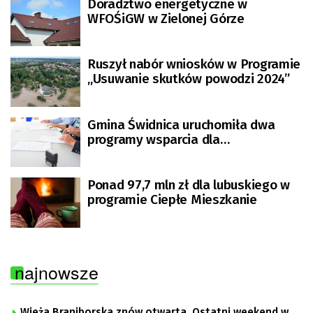
Doradztwo energetyczne w
WFOŚiGW w Zielonej Górze
Ruszył nabór wniosków w Programie
„Usuwanie skutków powodzi 2024”
Gmina Świdnica uruchomiła dwa
programy wsparcia dla
mieszkańców. Chodzi o
dofinansowania na ocieplenie
domów
Ponad 97,7 mln zł dla lubuskiego w
programie Ciepłe Mieszkanie
najnowsze
Wieża Braniborska znów otwarta. Ostatni weekend w