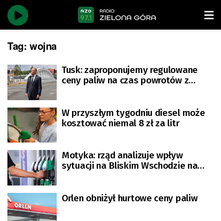
Tag:
wojna
Tusk: zaproponujemy regulowane
ceny paliw na czas powrotów z
wakacji, jeśli ceny ropy wzrosną
W przyszłym tygodniu diesel może
kosztować niemal 8 zł za litr
Motyka: rząd analizuje wpływ
sytuacji na Bliskim Wschodzie na
ceny paliw
Orlen obniżył hurtowe ceny paliw