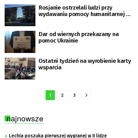
Rosjanie ostrzelali ludzi przy
wydawaniu pomocy humanitarnej w
miasteczku Kozacza Łopań
Dar od wiernych przekazany na
pomoc Ukrainie
Ostatni tydzień na wyrobienie karty
wsparcia
1
2
3
najnowsze
Lechia poszuka pierwszej wygranej w II lidze