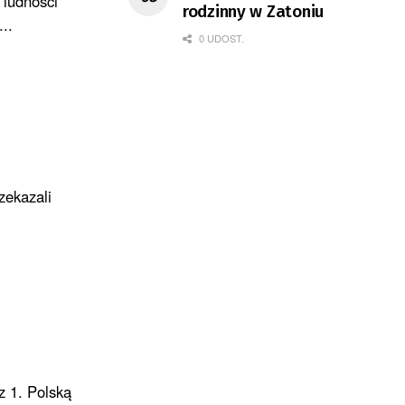
 ludności
rodzinny w Zatoniu
..
0 UDOST.
zekazali
z 1. Polską