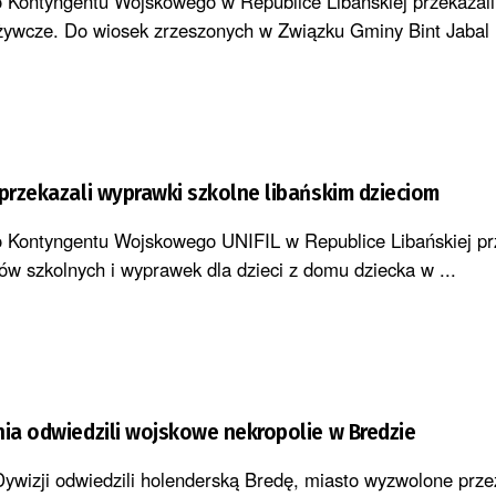
o Kontyngentu Wojskowego w Republice Libańskiej przekazali
ożywcze. Do wiosek zrzeszonych w Związku Gminy Bint Jabal .
 przekazali wyprawki szkolne libańskim dzieciom
o Kontyngentu Wojskowego UNIFIL w Republice Libańskiej pr
ków szkolnych i wyprawek dla dzieci z domu dziecka w ...
nia odwiedzili wojskowe nekropolie w Bredzie
Dywizji odwiedzili holenderską Bredę, miasto wyzwolone prze