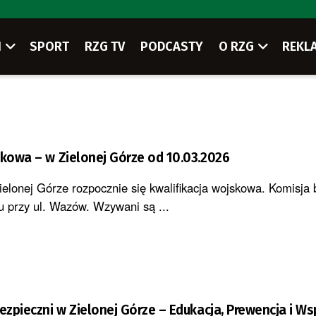
I
SPORT
RZG TV
PODCASTY
O RZG
REKL
skowa – w Zielonej Górze od 10.03.2026
elonej Górze rozpocznie się kwalifikacja wojskowa. Komisja 
 przy ul. Wazów. Wzywani są ...
Bezpieczni w Zielonej Górze – Edukacja, Prewencja i W