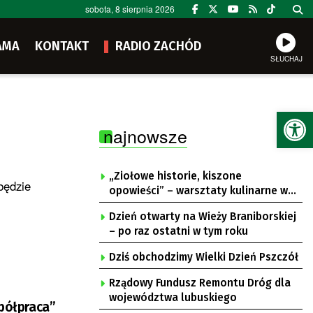
sobota, 8 sierpnia 2026
AMA
KONTAKT
RADIO ZACHÓD
SŁUCHAJ
Ot
najnowsze
„Ziołowe historie, kiszone
będzie
opowieści” – warsztaty kulinarne w
Krępie
Dzień otwarty na Wieży Braniborskiej
– po raz ostatni w tym roku
Dziś obchodzimy Wielki Dzień Pszczół
Rządowy Fundusz Remontu Dróg dla
województwa lubuskiego
spółpraca”