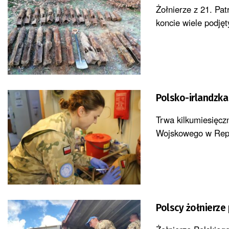
Żołnierze z 21. Pa
koncie wiele podjęt
Polsko-irlandzk
Trwa kilkumiesięcz
Wojskowego w Repu
Polscy żołnierze