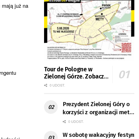
 mają już na
Tour de Pologne w
yngentu
Zielonej Górze. Zobacz
zmiany w organizacji
0 UDOST.
ruchu
Prezydent Zielonej Góry o
korzyści z organizacji mety
Tour de Pologne
0 UDOST.
W sobotę wakacyjny festyn