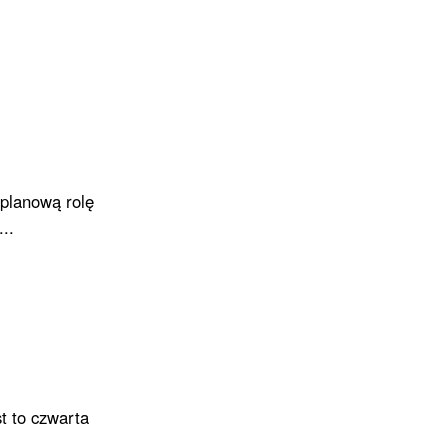
oplanową rolę
..
t to czwarta