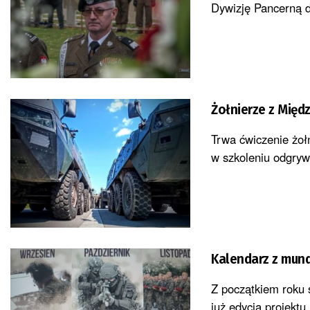
Dywizję Pancerną d
Żołnierze z Międ
Trwa ćwiczenie żoł
w szkoleniu odgryw
Kalendarz z mun
Z początkiem roku s
już edycja projekt