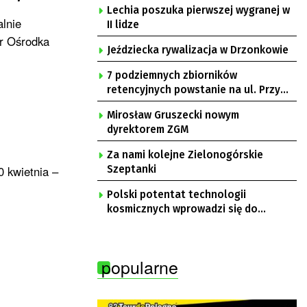
Lechia poszuka pierwszej wygranej w
alnie
II lidze
or Ośrodka
Jeździecka rywalizacja w Drzonkowie
7 podziemnych zbiorników
retencyjnych powstanie na ul. Przy
Gazowni
Mirosław Gruszecki nowym
dyrektorem ZGM
Za nami kolejne Zielonogórskie
0 kwietnia –
Szeptanki
Polski potentat technologii
kosmicznych wprowadzi się do
Zielonej Góry
popularne