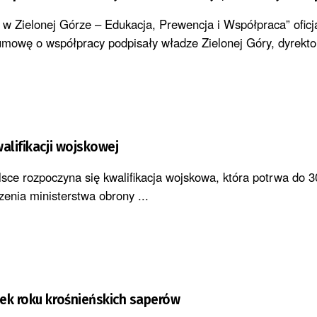
 w Zielonej Górze – Edukacja, Prewencja i Współpraca” oficj
umowę o współpracy podpisały władze Zielonej Góry, dyrekt
alifikacji wojskowej
lsce rozpoczyna się kwalifikacja wojskowa, która potrwa do 3
enia ministerstwa obrony ...
ek roku krośnieńskich saperów