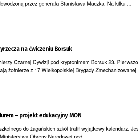
owodzoną przez generała Stanisława Maczka. Na kilku ...
zyrzecza na ćwiczeniu Borsuk
nierzy Czarnej Dywizji pod kryptonimem Borsuk 23. Pierwsz
ają żołnierze z 17 Wielkopolskiej Brygady Zmechanizowanej .
durem – projekt edukacyjny MON
zkolnego do żagańskich szkól trafił wyjątkowy kalendarz. Jes
u Ministerstwa Obrony Narodowej pod ...