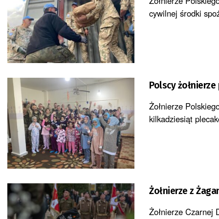
Żołnierze Polskieg
cywilnej środki sp
Polscy żołnierze
Żołnierze Polskieg
kilkadziesiąt pleca
Żołnierze z Żaga
Żołnierze Czarnej 