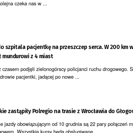
olejna czeka nas w ...
 do szpitala pacjentkę na przeszczep serca. W 200 km 
ał mundurowi z 4 miast
 czasem podjęli zielonogórscy policjanci ruchu drogowego. 
drowie pacjentki, jadącej po nowe ...
kie zastąpiły Polregio na trasie z Wrocławia do Głog
e jazdy obowiązującym od 10 grudnia są 22 pary połączeń m
owem. Wszystkie kursy będą obsługiwane ...