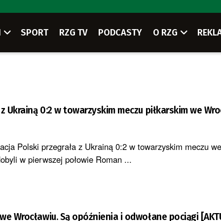
I
SPORT
RZG TV
PODCASTY
O RZG
REKL
 z Ukrainą 0:2 w towarzyskim meczu piłkarskim we Wro
tacja Polski przegrała z Ukrainą 0:2 w towarzyskim meczu w
dobyli w pierwszej połowie Roman ...
we Wrocławiu. Są opóźnienia i odwołane pociągi [AKT