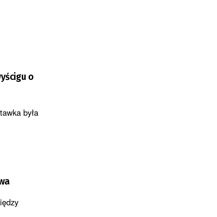
wyścigu o
Stawka była
owa
iędzy