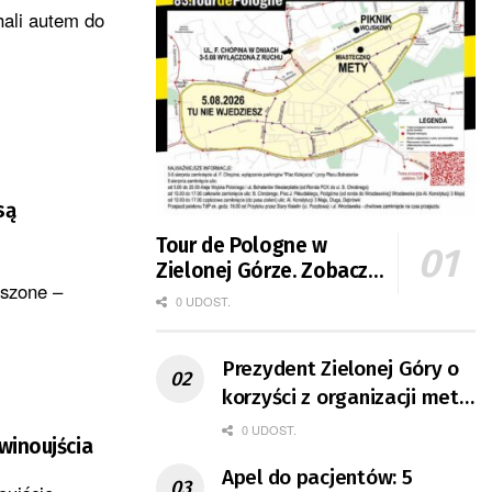
hali autem do
są
Tour de Pologne w
Zielonej Górze. Zobacz
eszone –
zmiany w organizacji
0 UDOST.
ruchu
Prezydent Zielonej Góry o
korzyści z organizacji mety
Tour de Pologne
0 UDOST.
winoujścia
Apel do pacjentów: 5