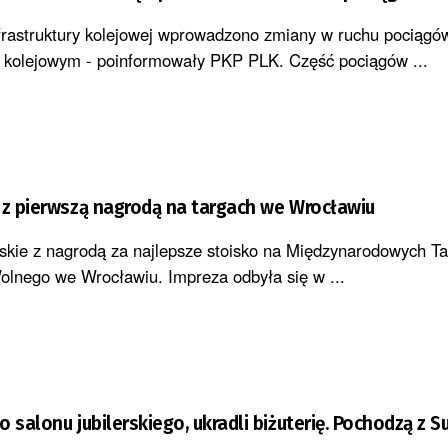
frastruktury kolejowej wprowadzono zmiany w ruchu pociągó
 kolejowym - poinformowały PKP PLK. Część pociągów ...
 z pierwszą nagrodą na targach we Wrocławiu
kie z nagrodą za najlepsze stoisko na Międzynarodowych T
Wolnego we Wrocławiu. Impreza odbyła się w ...
 salonu jubilerskiego, ukradli biżuterię. Pochodzą z 