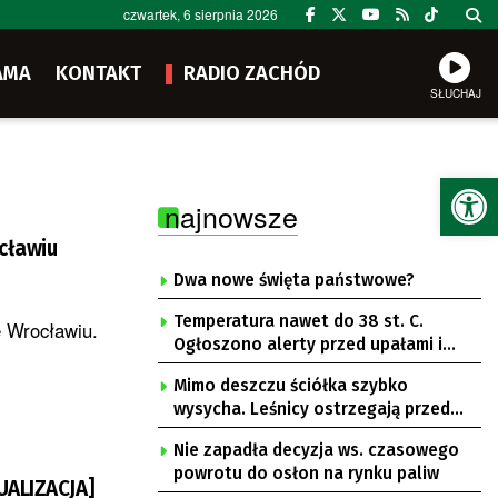
czwartek, 6 sierpnia 2026
AMA
KONTAKT
RADIO ZACHÓD
SŁUCHAJ
Ot
najnowsze
cławiu
Dwa nowe święta państwowe?
Temperatura nawet do 38 st. C.
e Wrocławiu.
Ogłoszono alerty przed upałami i
burzami
Mimo deszczu ściółka szybko
wysycha. Leśnicy ostrzegają przed
pożarami
Nie zapadła decyzja ws. czasowego
powrotu do osłon na rynku paliw
UALIZACJA]