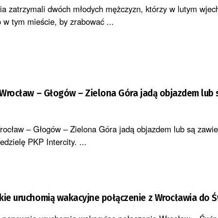
nia zatrzymali dwóch młodych mężczyzn, którzy w lutym wjec
o w tym mieście, by zrabować ...
e Wrocław – Głogów – Zielona Góra jadą objazdem lub 
Wrocław – Głogów – Zielona Góra jadą objazdem lub są zawi
dzielę PKP Intercity. ...
kie uruchomią wakacyjne połączenie z Wrocławia do Ś