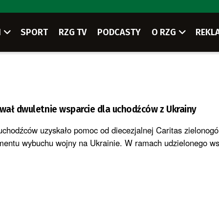
I
SPORT
RZG TV
PODCASTY
O RZG
REKL
ał dwuletnie wsparcie dla uchodźców z Ukrainy
uchodźców uzyskało pomoc od diecezjalnej Caritas zielonogó
entu wybuchu wojny na Ukrainie. W ramach udzielonego wsp