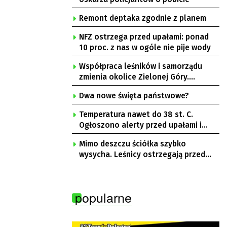
Remont deptaka zgodnie z planem
NFZ ostrzega przed upałami: ponad
10 proc. z nas w ogóle nie pije wody
Współpraca leśników i samorządu
zmienia okolice Zielonej Góry.
Powstają nowe ścieżki rowerowe
Dwa nowe święta państwowe?
Temperatura nawet do 38 st. C.
Ogłoszono alerty przed upałami i
burzami
Mimo deszczu ściółka szybko
wysycha. Leśnicy ostrzegają przed
pożarami
popularne