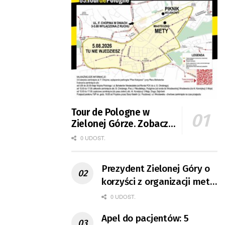
Tour de Pologne w
Zielonej Górze. Zobacz
zmiany w organizacji
0 UDOST.
ruchu
Prezydent Zielonej Góry o
korzyści z organizacji mety
Tour de Pologne
0 UDOST.
Apel do pacjentów: 5