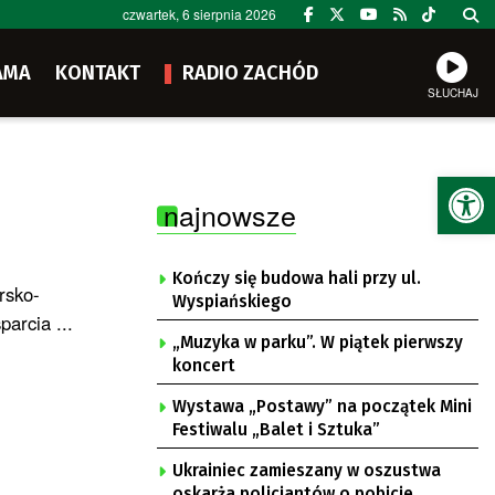
czwartek, 6 sierpnia 2026
AMA
KONTAKT
RADIO ZACHÓD
SŁUCHAJ
Ot
najnowsze
Kończy się budowa hali przy ul.
rsko-
Wyspiańskiego
arcia ...
„Muzyka w parku”. W piątek pierwszy
koncert
Wystawa „Postawy” na początek Mini
Festiwalu „Balet i Sztuka”
Ukrainiec zamieszany w oszustwa
oskarża policjantów o pobicie