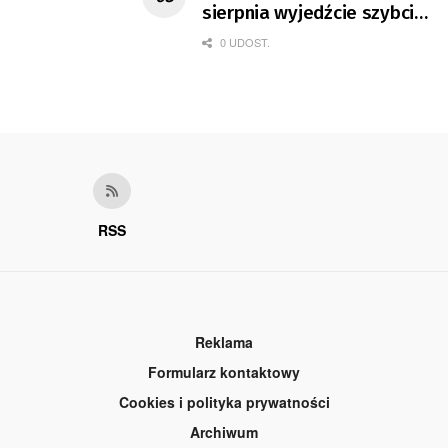
sierpnia wyjedźcie szybciej
z domów
0 UDOST.
RSS
Reklama
Formularz kontaktowy
Cookies i polityka prywatności
Archiwum