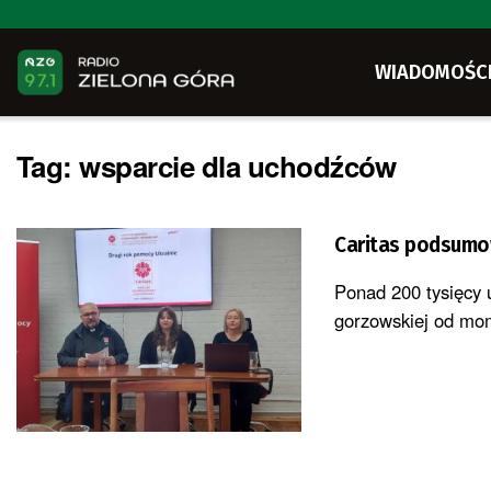
WIADOMOŚC
Tag:
wsparcie dla uchodźców
Caritas podsumow
Ponad 200 tysięcy 
gorzowskiej od mom