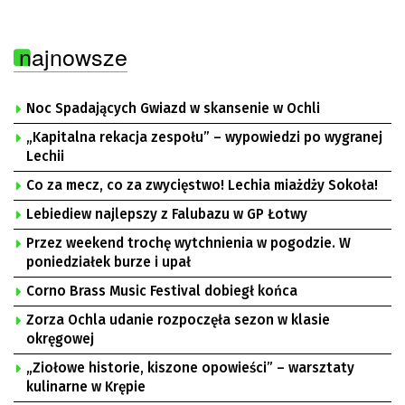
najnowsze
Noc Spadających Gwiazd w skansenie w Ochli
„Kapitalna rekacja zespołu” – wypowiedzi po wygranej
Lechii
Co za mecz, co za zwycięstwo! Lechia miażdży Sokoła!
Lebiediew najlepszy z Falubazu w GP Łotwy
Przez weekend trochę wytchnienia w pogodzie. W
poniedziałek burze i upał
Corno Brass Music Festival dobiegł końca
Zorza Ochla udanie rozpoczęła sezon w klasie
okręgowej
„Ziołowe historie, kiszone opowieści” – warsztaty
kulinarne w Krępie