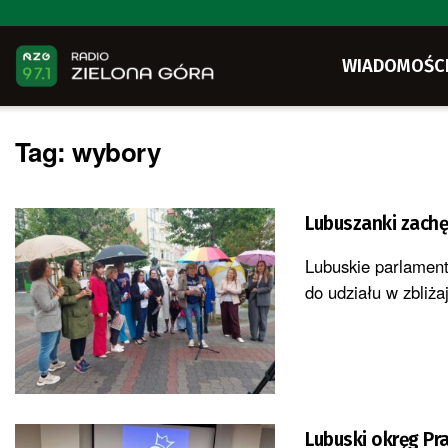
WIADOMOŚC
Tag:
wybory
Lubuszanki zach
Lubuskie parlament
do udziału w zbliża
Lubuski okręg Pr