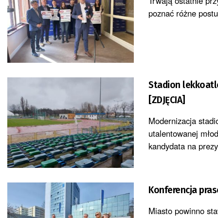
Trwają ostatnie p
poznać różne postul
Stadion lekkoatl
[ZDJĘCIA]
Modernizacja stadi
utalentowanej młod
kandydata na prezy
Konferencja pras
Miasto powinno sta