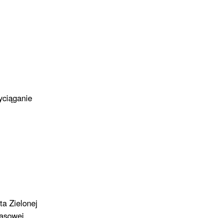
yciąganie
a Zielonej
 prasowej.