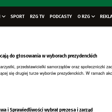
I
SPORT
RZG TV
PODCASTY
O RZG
REKL
ęcają do głosowania w wyborach prezydenckich
arzystki, przedstawicielki samorządów oraz społeczniczki za
jącej się drugiej turze wyborów prezydenckich. W ramach akcji
awa i Sprawiedliwości wybrał prezesa i zarząd