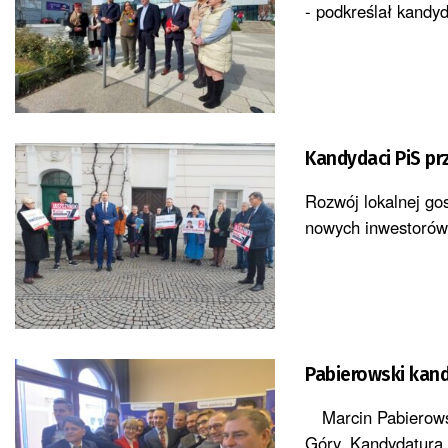
- podkreślał kandyd
Kandydaci PiS pr
Rozwój lokalnej go
nowych inwestorów,
Pabierowski kan
Marcin Pabierowski
Góry. Kandydatura