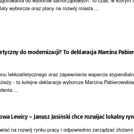
rzygotowania do wyborów samorządowych. To czas, w który
aty wyborcze oraz plany na rozwój miasta ...
etyczny do modernizacji? To deklaracja Marcina Pabi
onu lekkoatletycznego oraz zapewnienie wsparcia stypendial
zieży - to kolejne deklaracje wyborcze Marcina Pabierowskie
denta ...
owa Lewicy – Janusz Jasiński chce rozwijać lokalny ry
wiać na rozwój rynku pracy i odpowiednio zarządzać złożami