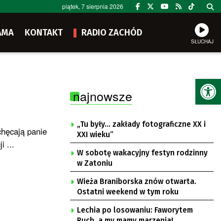
piątek, 7 sierpnia 2026
AMA
KONTAKT
RADIO ZACHÓD
SŁUCHAJ
Ot
najnowsze
„Tu były… zakłady fotograficzne XX i
chęcają panie
XXI wieku”
 ...
W sobotę wakacyjny festyn rodzinny
w Zatoniu
Wieża Braniborska znów otwarta.
Ostatni weekend w tym roku
Lechia po losowaniu: Faworytem
Ruch, a my mamy marzenia!