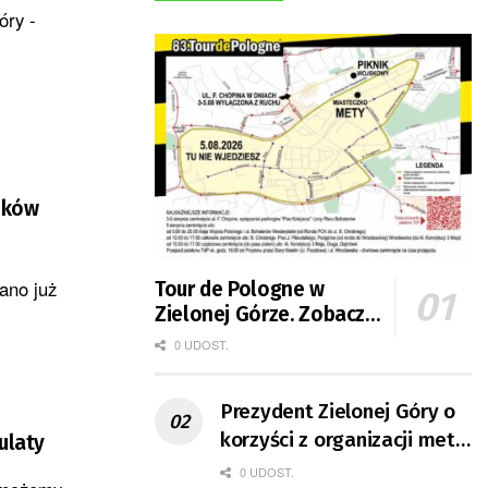
óry -
lików
ano już
Tour de Pologne w
Zielonej Górze. Zobacz
zmiany w organizacji
0 UDOST.
ruchu
Prezydent Zielonej Góry o
korzyści z organizacji mety
ulaty
Tour de Pologne
0 UDOST.