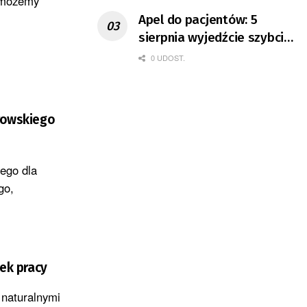
m możemy
Apel do pacjentów: 5
sierpnia wyjedźcie szybciej
z domów
0 UDOST.
erowskiego
nego dla
go,
nek pracy
 naturalnymi