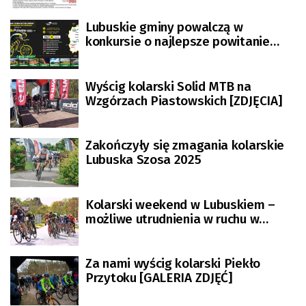
Lubuskie gminy powalczą w
konkursie o najlepsze powitanie
kolarzy Tour de Pologne
Wyścig kolarski Solid MTB na
Wzgórzach Piastowskich [ZDJĘCIA]
Zakończyły się zmagania kolarskie
Lubuska Szosa 2025
Kolarski weekend w Lubuskiem –
możliwe utrudnienia w ruchu w
Zielonej Górze i okolicach
Za nami wyścig kolarski Piekło
Przytoku [GALERIA ZDJĘĆ]