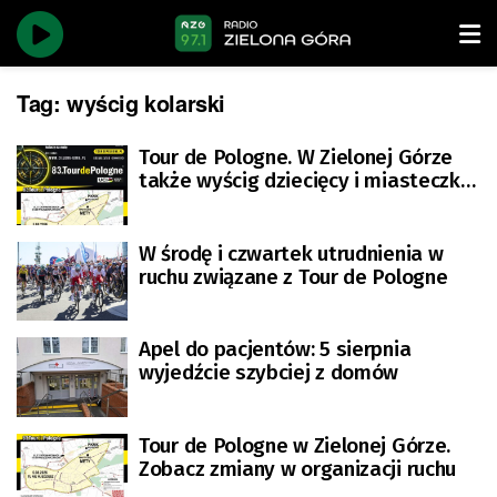
Tag:
wyścig kolarski
Tour de Pologne. W Zielonej Górze
także wyścig dziecięcy i miasteczko
kibica
W środę i czwartek utrudnienia w
ruchu związane z Tour de Pologne
Apel do pacjentów: 5 sierpnia
wyjedźcie szybciej z domów
Tour de Pologne w Zielonej Górze.
Zobacz zmiany w organizacji ruchu