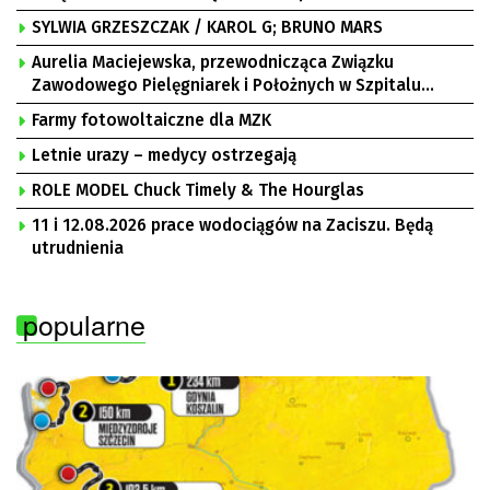
SYLWIA GRZESZCZAK / KAROL G; BRUNO MARS
Aurelia Maciejewska, przewodnicząca Związku
Zawodowego Pielęgniarek i Położnych w Szpitalu
Uniwersyteckim w Zielonej Górze, Bogusław
Farmy fotowoltaiczne dla MZK
Motowidełko, przewodniczący Zarządu Regionu NSZZ
„Solidarność” Zielona Góra
Letnie urazy – medycy ostrzegają
ROLE MODEL Chuck Timely & The Hourglas
11 i 12.08.2026 prace wodociągów na Zaciszu. Będą
utrudnienia
popularne