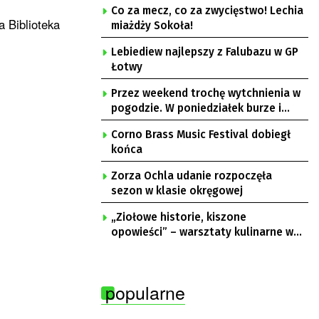
Co za mecz, co za zwycięstwo! Lechia
a Biblioteka
miażdży Sokoła!
Lebiediew najlepszy z Falubazu w GP
Łotwy
Przez weekend trochę wytchnienia w
pogodzie. W poniedziałek burze i
upał
Corno Brass Music Festival dobiegł
końca
Zorza Ochla udanie rozpoczęła
sezon w klasie okręgowej
„Ziołowe historie, kiszone
opowieści” – warsztaty kulinarne w
Krępie
popularne