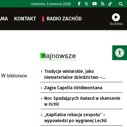
niedziela, 9 sierpnia 2026
AMA
KONTAKT
RADIO ZACHÓD
SŁUCHAJ
Ot
najnowsze
Tradycje winiarskie, jako
 W bibliotece
niematerialne dziedzictwo –
konsultacje i projekt
Zagra Capella Viridimontana
Noc Spadających Gwiazd w skansenie
w Ochli
„Kapitalna rekacja zespołu” –
wypowiedzi po wygranej Lechii