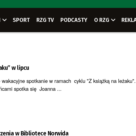
I
SPORT
RZG TV
PODCASTY
O RZG
REKL
aku” w lipcu
 wakacyjne spotkanie w ramach cyklu "Z książką na leżaku".
cami spotka się Joanna ...
zenia w Bibliotece Norwida