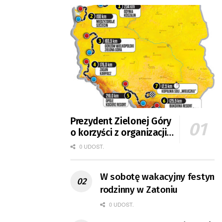
Prezydent Zielonej Góry
o korzyści z organizacji
mety Tour de Pologne
0 UDOST.
W sobotę wakacyjny festyn
rodzinny w Zatoniu
0 UDOST.