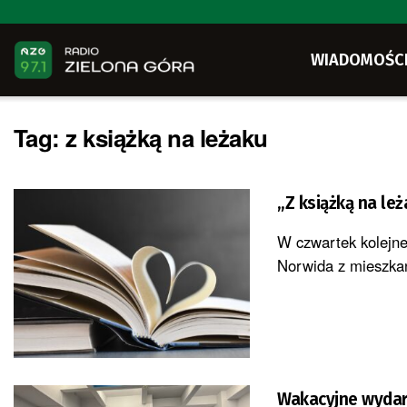
WIADOMOŚC
Tag:
z książką na leżaku
„Z książką na leż
W czwartek kolejne
Norwida z mieszkań
Wakacyjne wydar