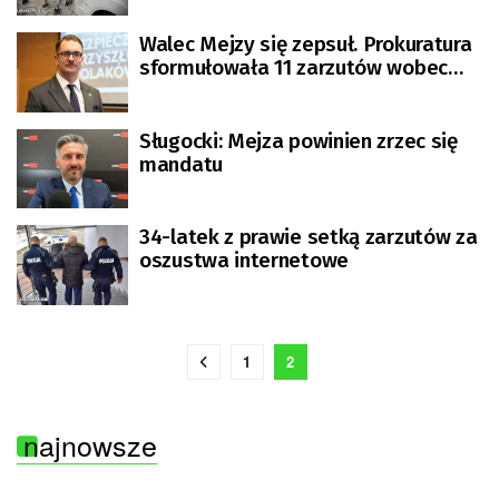
Walec Mejzy się zepsuł. Prokuratura
sformułowała 11 zarzutów wobec
posła
Sługocki: Mejza powinien zrzec się
mandatu
34-latek z prawie setką zarzutów za
oszustwa internetowe
1
2
najnowsze