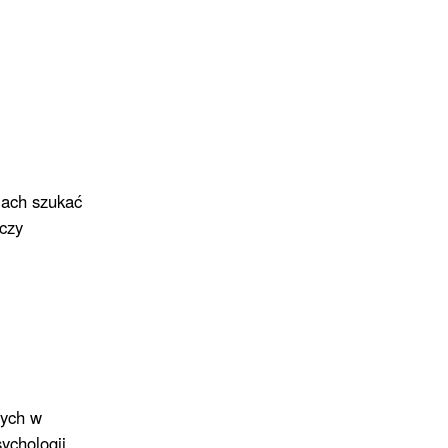
iach szukać
czy
nych w
ychologii