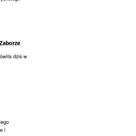
 Zaborze
ówiła dziś w
iego
e i