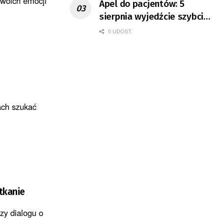
swoich emocji
Apel do pacjentów: 5
sierpnia wyjedźcie szybciej
z domów
0 UDOST.
ach szukać
tkanie
zy dialogu o