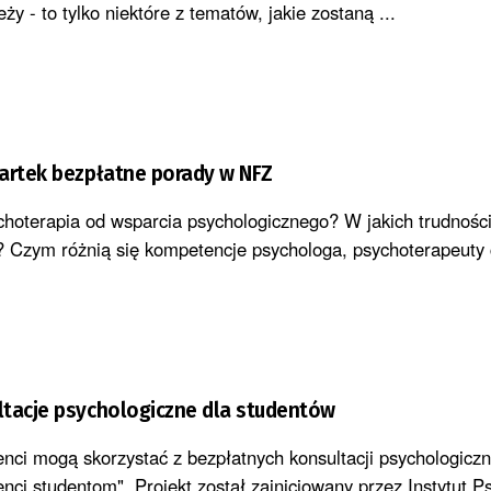
y - to tylko niektóre z tematów, jakie zostaną ...
artek bezpłatne porady w NFZ
choterapia od wsparcia psychologicznego? W jakich trudnośc
? Czym różnią się kompetencje psychologa, psychoterapeuty 
ltacje psychologiczne dla studentów
enci mogą skorzystać z bezpłatnych konsultacji psychologicz
nci studentom". Projekt został zainicjowany przez Instytut Ps