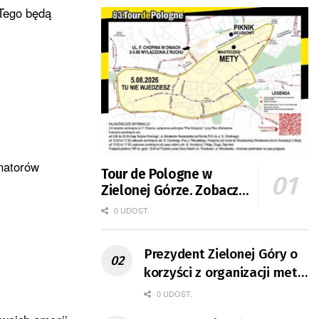
 Tego będą
natorów
Tour de Pologne w
Zielonej Górze. Zobacz
zmiany w organizacji
0 UDOST.
ruchu
Prezydent Zielonej Góry o
korzyści z organizacji mety
Tour de Pologne
0 UDOST.