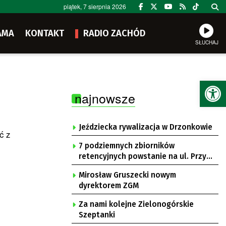
piątek, 7 sierpnia 2026
AMA
KONTAKT
RADIO ZACHÓD
SŁUCHAJ
Ot
najnowsze
Jeździecka rywalizacja w Drzonkowie
ć z
7 podziemnych zbiorników
retencyjnych powstanie na ul. Przy
Gazowni
Mirosław Gruszecki nowym
dyrektorem ZGM
Za nami kolejne Zielonogórskie
Szeptanki