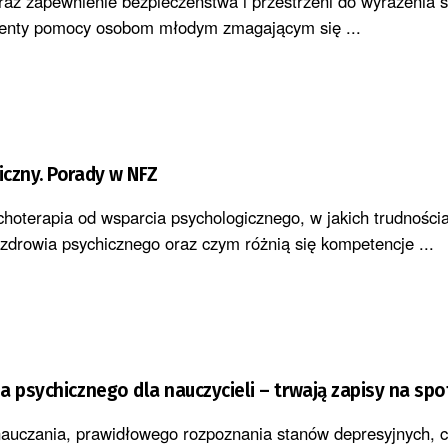
raz zapewnienie bezpieczeństwa i przestrzeni do wyrażenia 
menty pomocy osobom młodym zmagającym się ...
czny. Porady w NFZ
choterapia od wsparcia psychologicznego, w jakich trudności
 zdrowia psychicznego oraz czym różnią się kompetencje ...
a psychicznego dla nauczycieli – trwają zapisy na spo
auczania, prawidłowego rozpoznania stanów depresyjnych, c