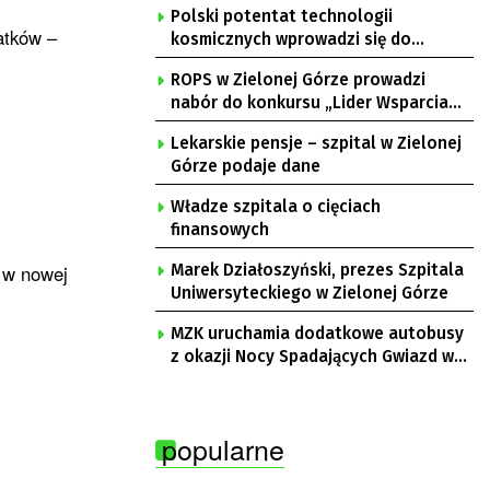
Polski potentat technologii
atków –
kosmicznych wprowadzi się do
Zielonej Góry
ROPS w Zielonej Górze prowadzi
nabór do konkursu „Lider Wsparcia
Seniora”
Lekarskie pensje – szpital w Zielonej
Górze podaje dane
Władze szpitala o cięciach
finansowych
ę w nowej
Marek Działoszyński, prezes Szpitala
Uniwersyteckiego w Zielonej Górze
MZK uruchamia dodatkowe autobusy
z okazji Nocy Spadających Gwiazd w
Ochli
popularne