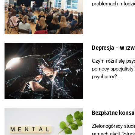
problemach młodzież
Depresja – w czw
Czym różni się psy
pomocy specjalisty
psychiatry? ...
Bezpłatne konsu
Zielonogórscy stud
ramach akcji "Stude