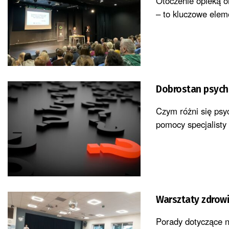
Otoczenie opieką o
– to kluczowe ele
Dobrostan psychi
Czym różni się psy
pomocy specjalisty
Warsztaty zdrowi
Porady dotyczące n