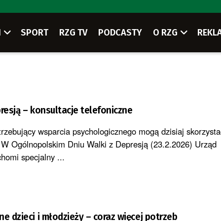
I
SPORT
RZG TV
PODCASTY
O RZG
REKL
resją – konsultacje telefoniczne
trzebujący wsparcia psychologicznego mogą dzisiaj skorzysta
 W Ogólnopolskim Dniu Walki z Depresją (23.2.2026) Urząd
homi specjalny ...
e dzieci i młodzieży – coraz więcej potrzeb