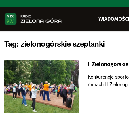
WIADOMOŚC
Tag:
zielonogórskie szeptanki
II Zielonogórskie
Konkurencje sporto
ramach II Zielonogó