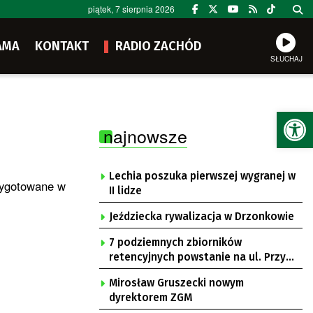
piątek, 7 sierpnia 2026
AMA
KONTAKT
RADIO ZACHÓD
SŁUCHAJ
Ot
najnowsze
Lechia poszuka pierwszej wygranej w
rzygotowane w
II lidze
Jeździecka rywalizacja w Drzonkowie
7 podziemnych zbiorników
retencyjnych powstanie na ul. Przy
Gazowni
Mirosław Gruszecki nowym
dyrektorem ZGM