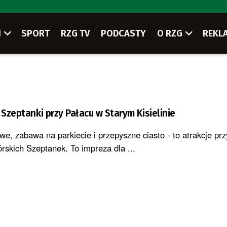
I
SPORT
RZG TV
PODCASTY
O RZG
REKL
 Szeptanki przy Pałacu w Starym Kisielinie
we, zabawa na parkiecie i przepyszne ciasto - to atrakcje p
rskich Szeptanek. To impreza dla ...