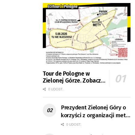
Tour de Pologne w
Zielonej Górze. Zobacz
zmiany w organizacji
0 UDOST.
ruchu
Prezydent Zielonej Góry o
korzyści z organizacji mety
Tour de Pologne
0 UDOST.