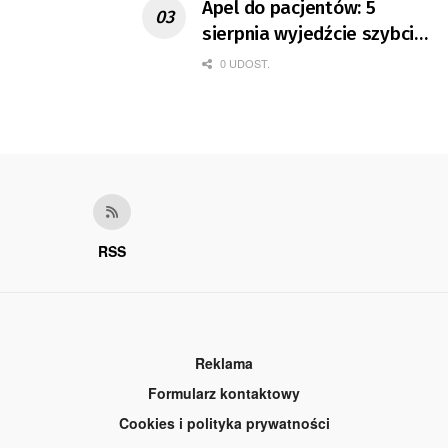
Apel do pacjentów: 5
sierpnia wyjedźcie szybciej
z domów
0 UDOST.
RSS
Reklama
Formularz kontaktowy
Cookies i polityka prywatności