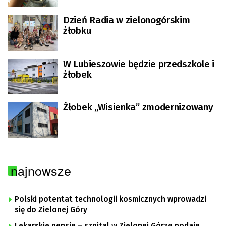
Dzień Radia w zielonogórskim
żłobku
W Lubieszowie będzie przedszkole i
żłobek
Żłobek „Wisienka” zmodernizowany
najnowsze
Polski potentat technologii kosmicznych wprowadzi
się do Zielonej Góry
Lekarskie pensje – szpital w Zielonej Górze podaje