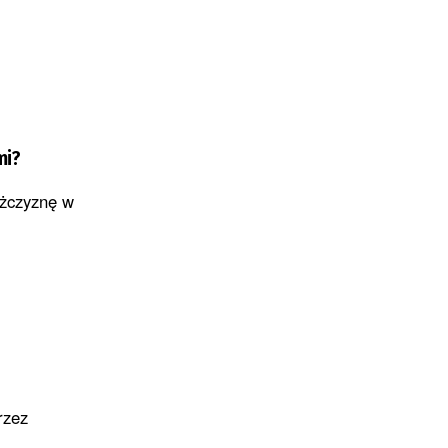
mi?
ężczyznę w
rzez
.