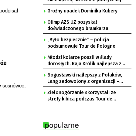
podpisał
Groźny upadek Dominika Kubery
Olimp AZS UZ pozyskał
doświadczonego bramkarza
„Było bezpiecznie” – policja
podsumowuje Tour de Pologne
Młodzi kolarze poszli w ślady
oże
dorosłych. Kaja Królik najlepsza z
Lubuszanek w Tour de Pologne Junior
Bogusławski najlepszy z Polaków,
Lang zadowolony z organizacji –
e sosnówce,
komentarze po 3. etapie Tour de
Zielonogórzanie skorzystali ze
Pologne
strefy kibica podczas Tour de
Pologne
popularne