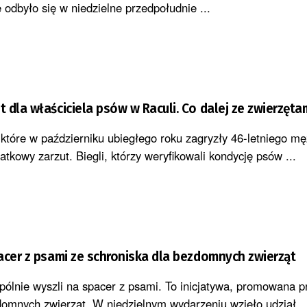
odbyło się w niedzielne przedpołudnie ...
 dla właściciela psów w Raculi. Co dalej ze zwierzęta
tóre w październiku ubiegłego roku zagryzły 46-letniego m
atkowy zarzut. Biegli, którzy weryfikowali kondycję psów ...
acer z psami ze schroniska dla bezdomnych zwierząt
pólnie wyszli na spacer z psami. To inicjatywa, promowana p
domnych zwierząt. W niedzielnym wydarzeniu wzięło udział ..