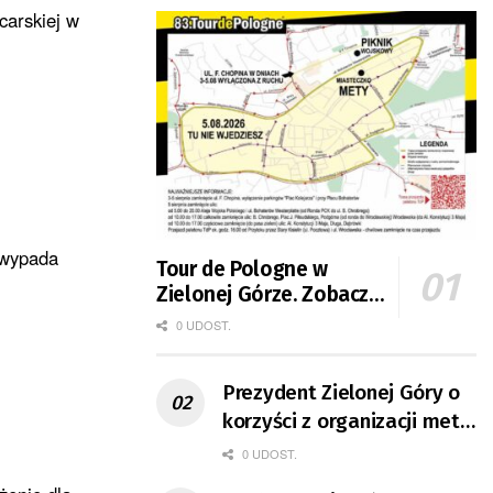
carskiej w
 wypada
Tour de Pologne w
Zielonej Górze. Zobacz
zmiany w organizacji
0 UDOST.
ruchu
Prezydent Zielonej Góry o
korzyści z organizacji mety
Tour de Pologne
0 UDOST.