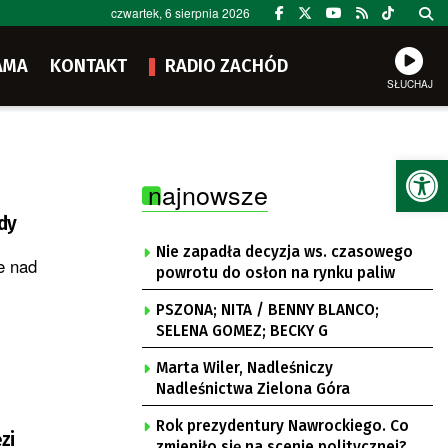
czwartek, 6 sierpnia 2026
AMA
KONTAKT
RADIO ZACHÓD
SŁUCHAJ
Ot
najnowsze
dy
Nie zapadła decyzja ws. czasowego
e nad
powrotu do osłon na rynku paliw
PSZONA; NITA / BENNY BLANCO;
SELENA GOMEZ; BECKY G
Marta Wiler, Nadleśniczy
Nadleśnictwa Zielona Góra
Rok prezydentury Nawrockiego. Co
zi
zmieniło się na scenie politycznej?