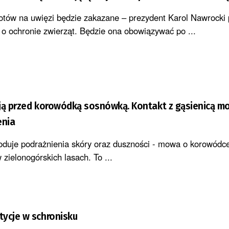
otów na uwięzi będzie zakazane – prezydent Karol Nawrocki 
 o ochronie zwierząt. Będzie ona obowiązywać po ...
ją przed korowódką sosnówką. Kontakt z gąsienicą m
enia
oduje podrażnienia skóry oraz duszności - mowa o korowódc
 zielonogórskich lasach. To ...
ycje w schronisku