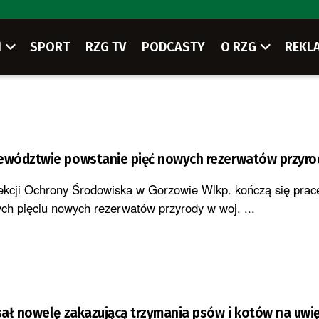
I
SPORT
RZG TV
PODCASTY
O RZG
REKL
wództwie powstanie pięć nowych rezerwatów przyro
ekcji Ochrony Środowiska w Gorzowie Wlkp. kończą się prac
ch pięciu nowych rezerwatów przyrody w woj. ...
ał nowelę zakazującą trzymania psów i kotów na uwię