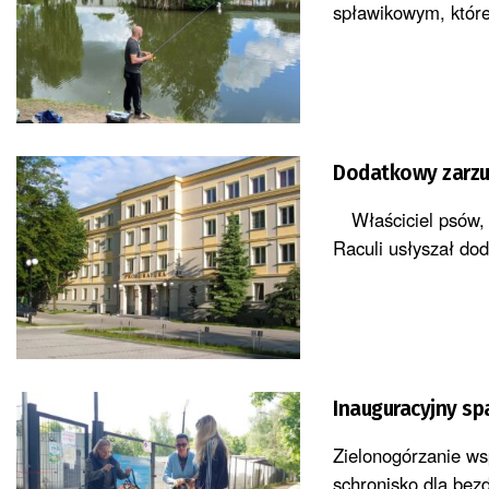
spławikowym, które 
Dodatkowy zarzut
Właściciel psów, k
Raculi usłyszał dod
Inauguracyjny sp
Zielonogórzanie ws
schronisko dla bez