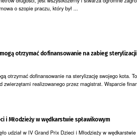
etrów długości, jest wszystkożerny i stwarza ogromne zagro
mowa o szopie praczu, który był ...
mogą otrzymać dofinansowanie na zabieg sterylizacji i
gą otrzymać dofinansowanie na sterylizację swojego kota. To
d zwierzętami realizowanego przez magistrat. Wsparcie fin
ieci i Młodzieży w wędkarstwie spławikowym
ęło udział w IV Grand Prix Dzieci i Młodzieży w wędkarstwie