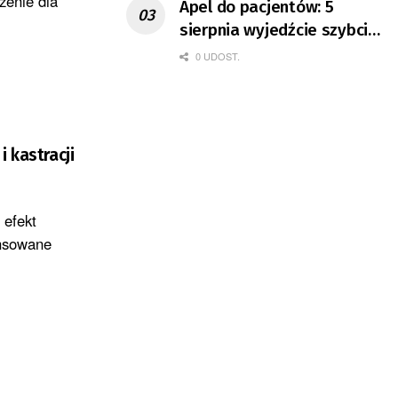
żenie dla
Apel do pacjentów: 5
sierpnia wyjedźcie szybciej
z domów
0 UDOST.
 kastracji
 efekt
ansowane