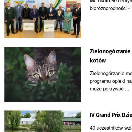
Ma około 60 centym
bioróżnorodności - 
Zielonogórzanie 
kotów
Zielonogórzanie mo
programu opieki na
może pokrywać ...
IV Grand Prix Dz
40 uczestników wzi