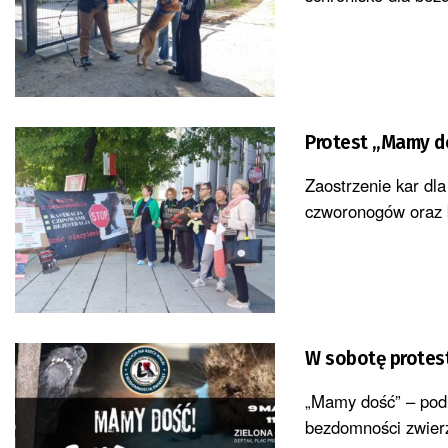
Protest „Mamy do
Zaostrzenie kar dl
czworonogów oraz be
W sobotę protes
„Mamy dość” – pod 
bezdomności zwierz