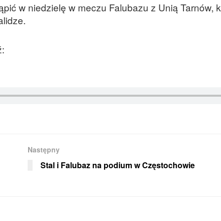
tąpić w niedzielę w meczu Falubazu z Unią Tarnów, k
alidze.
ź:
Następny
Stal i Falubaz na podium w Częstochowie