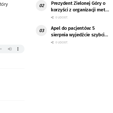
tóry
Prezydent Zielonej Góry o
korzyści z organizacji mety
Tour de Pologne
0 UDOST.
Apel do pacjentów: 5
sierpnia wyjedźcie szybciej
z domów
0 UDOST.