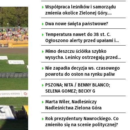
Współpraca leśników i samorządu
zmienia okolice Zielonej Góry.
Powstają nowe ścieżki rowerowe
Dwa nowe święta państwowe?
Temperatura nawet do 38 st. C.
Ogłoszono alerty przed upałami i
burzami
Mimo deszczu ściółka szybko
wysycha. Leśnicy ostrzegają przed
pożarami
Nie zapadła decyzja ws. czasowego
powrotu do osłon na rynku paliw
PSZONA; NITA / BENNY BLANCO;
SELENA GOMEZ; BECKY G
Marta Wiler, Nadleśniczy
Nadleśnictwa Zielona Góra
Rok prezydentury Nawrockiego. Co
zmieniło się na scenie politycznej?