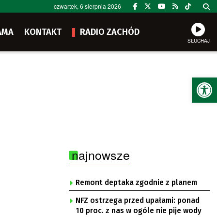
czwartek, 6 sierpnia 2026
AMA
KONTAKT
RADIO ZACHÓD
SŁUCHAJ
Ot
najnowsze
Remont deptaka zgodnie z planem
NFZ ostrzega przed upałami: ponad
10 proc. z nas w ogóle nie pije wody