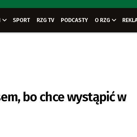
I
SPORT
RZG TV
PODCASTY
O RZG
REKL
sem, bo chce wystąpić w