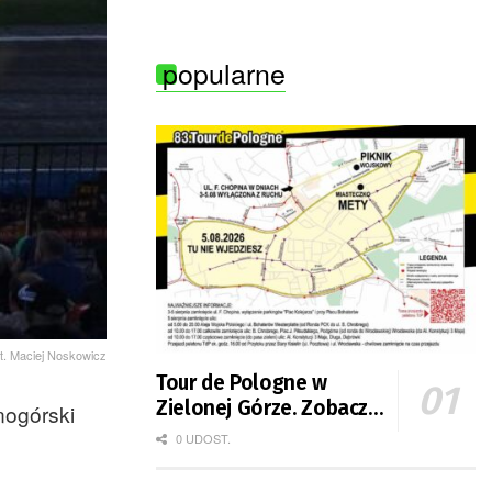
popularne
ot. Maciej Noskowicz
Tour de Pologne w
Zielonej Górze. Zobacz
nogórski
zmiany w organizacji
0 UDOST.
ruchu