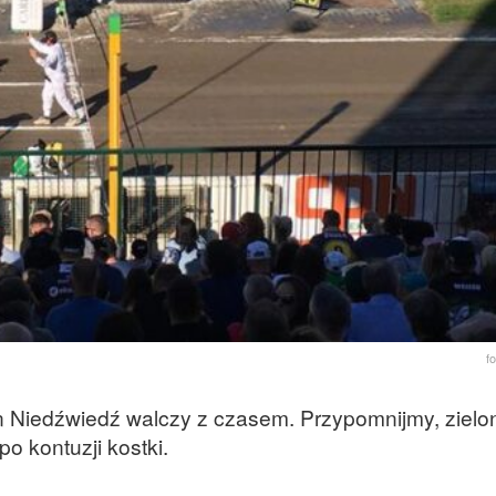
f
n Niedźwiedź walczy z czasem. Przypomnijmy, zielo
o kontuzji kostki.