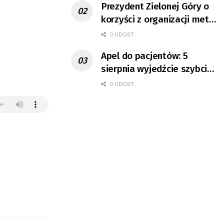
Prezydent Zielonej Góry o
korzyści z organizacji mety
Tour de Pologne
0 UDOST.
Apel do pacjentów: 5
sierpnia wyjedźcie szybciej
z domów
0 UDOST.