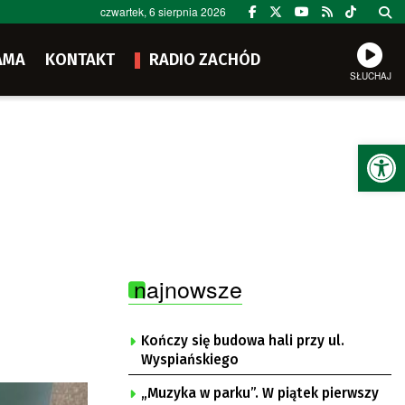
czwartek, 6 sierpnia 2026
AMA
KONTAKT
RADIO ZACHÓD
SŁUCHAJ
Ot
najnowsze
Kończy się budowa hali przy ul.
Wyspiańskiego
„Muzyka w parku”. W piątek pierwszy