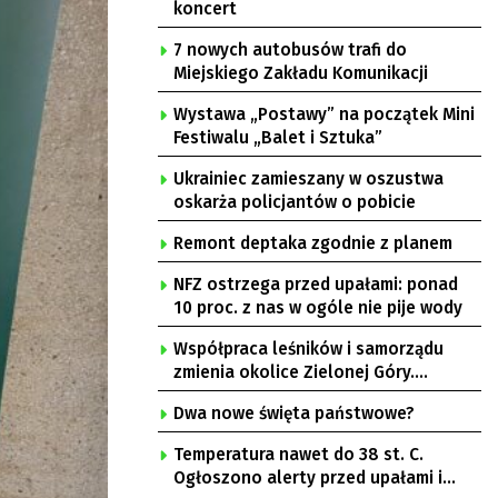
koncert
7 nowych autobusów trafi do
Miejskiego Zakładu Komunikacji
Wystawa „Postawy” na początek Mini
Festiwalu „Balet i Sztuka”
Ukrainiec zamieszany w oszustwa
oskarża policjantów o pobicie
Remont deptaka zgodnie z planem
NFZ ostrzega przed upałami: ponad
10 proc. z nas w ogóle nie pije wody
Współpraca leśników i samorządu
zmienia okolice Zielonej Góry.
Powstają nowe ścieżki rowerowe
Dwa nowe święta państwowe?
Temperatura nawet do 38 st. C.
Ogłoszono alerty przed upałami i