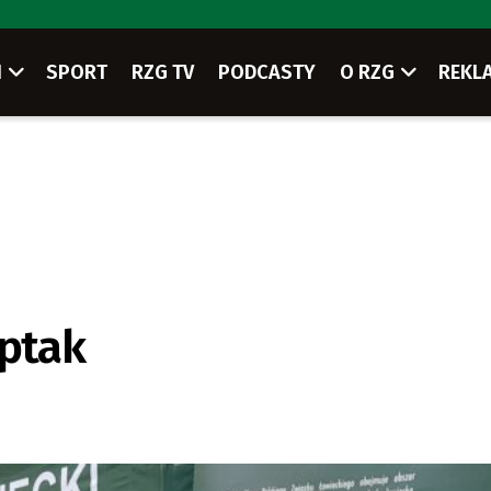
I
SPORT
RZG TV
PODCASTY
O RZG
REKL
eptak