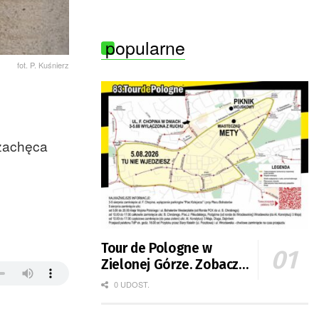
burzami
popularne
fot. P. Kuśnierz
 zachęca
Tour de Pologne w
Zielonej Górze. Zobacz
zmiany w organizacji
0 UDOST.
ruchu