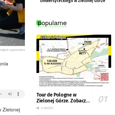
Uniwersyteckiego w Zielonej Górze
popularne
 zdjęcie organizatora
pnia
Tour de Pologne w
Zielonej Górze. Zobacz
zmiany w organizacji
0 UDOST.
 Zielonej
ruchu