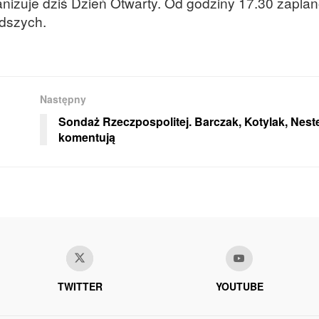
nizuje dziś Dzień Otwarty. Od godziny 17.30 zapl
odszych.
Następny
Sondaż Rzeczpospolitej. Barczak, Kotylak, Nest
komentują
TWITTER
YOUTUBE