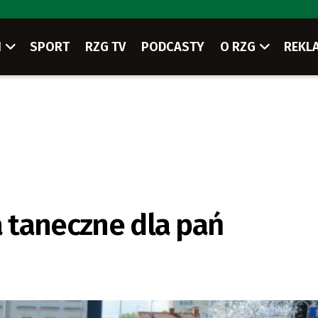
I
SPORT
RZG TV
PODCASTY
O RZG
REKL
a taneczne dla pań