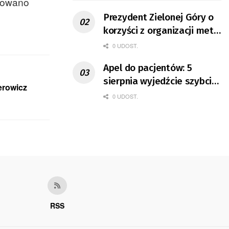
anowano
Prezydent Zielonej Góry o
korzyści z organizacji mety
Tour de Pologne
0 UDOST.
Apel do pacjentów: 5
sierpnia wyjedźcie szybciej
erowicz
z domów
0 UDOST.
RSS