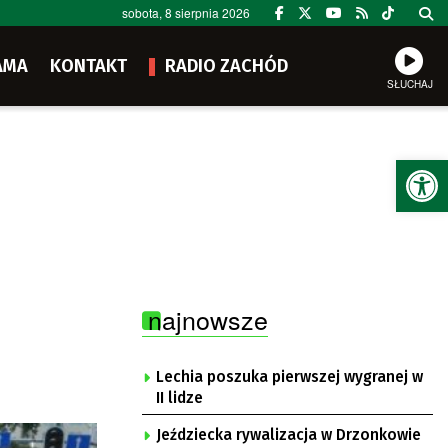
sobota, 8 sierpnia 2026
AMA
KONTAKT
RADIO ZACHÓD
SŁUCHAJ
Ot
najnowsze
Lechia poszuka pierwszej wygranej w
II lidze
Jeździecka rywalizacja w Drzonkowie