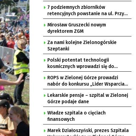
7 podziemnych zbiorników
retencyjnych powstanie na ul. Przy
Gazowni
Mirosław Gruszecki nowym
dyrektorem ZGM
Za nami kolejne Zielonogórskie
Szeptanki
Polski potentat technologii
kosmicznych wprowadzi się do
Zielonej Góry
ROPS w Zielonej Górze prowadzi
nabór do konkursu „Lider Wsparcia
Seniora”
Lekarskie pensje – szpital w Zielonej
Górze podaje dane
Władze szpitala o cięciach
finansowych
Marek Działoszyński, prezes Szpitala