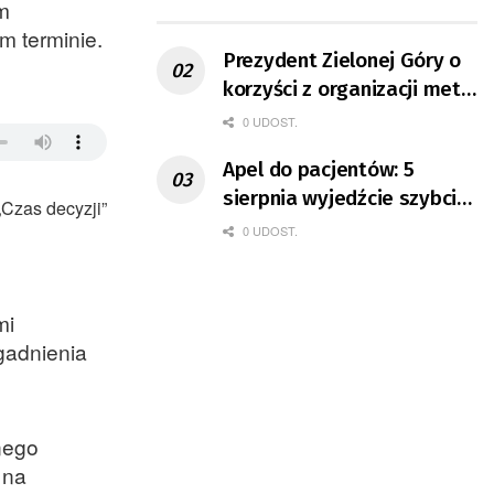
m
ruchu
m terminie.
Prezydent Zielonej Góry o
korzyści z organizacji mety
Tour de Pologne
0 UDOST.
Apel do pacjentów: 5
sierpnia wyjedźcie szybciej
Czas decyzji”
z domów
0 UDOST.
mi
gadnienia
nego
 na