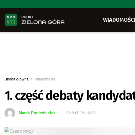
WIADOMOŚC
Strona główna
Wiadomości
1. część debaty kandyda
Marek Poniedziałek
2018-09-26 13:30