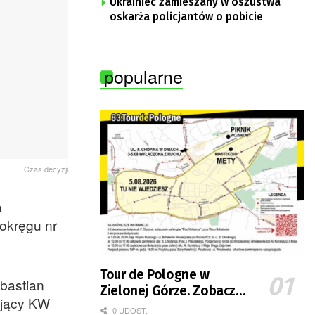
Ukrainiec zamieszany w oszustwa
oskarża policjantów o pobicie
popularne
Czas decyzji
a
okręgu nr
Tour de Pologne w
ebastian
Zielonej Górze. Zobacz
ujący KW
zmiany w organizacji
0 UDOST.