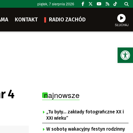
piątek, 7 sierpnia 2026
AMA
KONTAKT
RADIO ZACHÓD
SŁUCHAJ
Ot
r 4
najnowsze
„Tu były… zakłady fotograficzne XX i
XXI wieku”
W sobotę wakacyjny festyn rodzinny