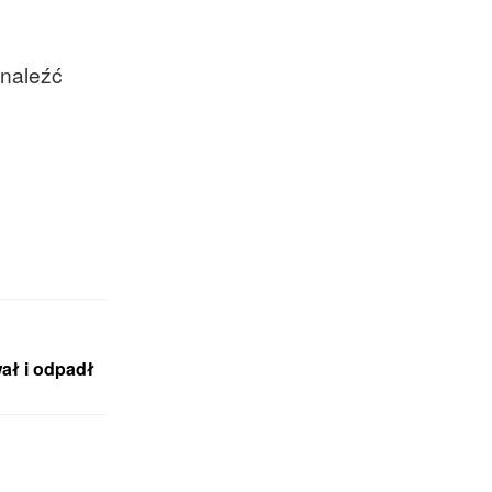
naleźć
wał i odpadł