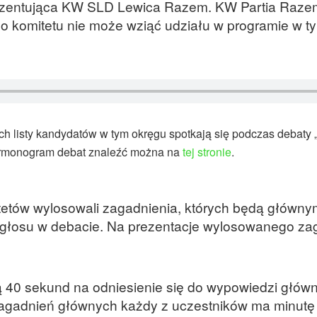
rezentująca KW SLD Lewica Razem. KW Partia Raze
go komitetu nie może wziąć udziału w programie w ty
h listy kandydatów w tym okręgu spotkają się podczas debaty „
harmonogram debat znaleźć można na
tej stronie
.
etów wylosowali zagadnienia, których będą główny
a głosu w debacie. Na prezentacje wylosowanego za
ją 40 sekund na odniesienie się do wypowiedzi głów
 zagadnień głównych każdy z uczestników ma minutę