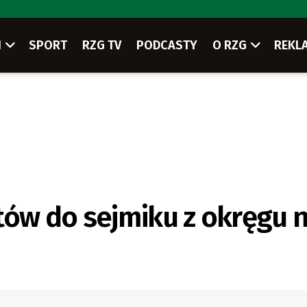
I
SPORT
RZG TV
PODCASTY
O RZG
REKL
tów do sejmiku z okręgu n