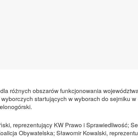
 dla różnych obszarów funkcjonowania województw
w wyborczych startujących w wyborach do sejmiku w 
elonogórski.
wiński, reprezentujący KW Prawo i Sprawiedliwość; S
alicja Obywatelska; Sławomir Kowalski, reprezent