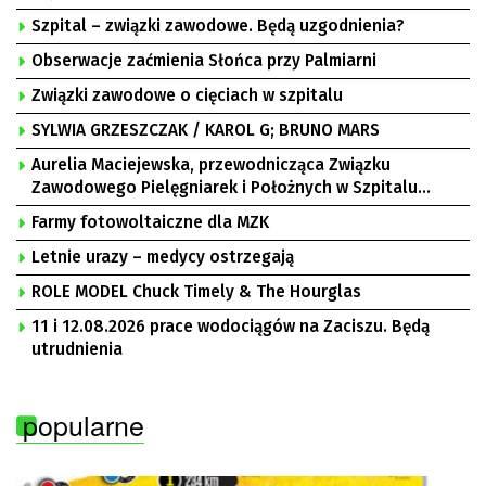
Szpital – związki zawodowe. Będą uzgodnienia?
Obserwacje zaćmienia Słońca przy Palmiarni
Związki zawodowe o cięciach w szpitalu
SYLWIA GRZESZCZAK / KAROL G; BRUNO MARS
Aurelia Maciejewska, przewodnicząca Związku
Zawodowego Pielęgniarek i Położnych w Szpitalu
Uniwersyteckim w Zielonej Górze, Bogusław
Farmy fotowoltaiczne dla MZK
Motowidełko, przewodniczący Zarządu Regionu NSZZ
„Solidarność” Zielona Góra
Letnie urazy – medycy ostrzegają
ROLE MODEL Chuck Timely & The Hourglas
11 i 12.08.2026 prace wodociągów na Zaciszu. Będą
utrudnienia
popularne