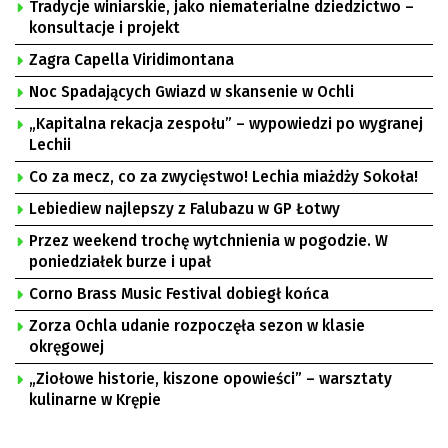
Tradycje winiarskie, jako niematerialne dziedzictwo –
konsultacje i projekt
Zagra Capella Viridimontana
Noc Spadających Gwiazd w skansenie w Ochli
„Kapitalna rekacja zespołu” – wypowiedzi po wygranej
Lechii
Co za mecz, co za zwycięstwo! Lechia miażdży Sokoła!
Lebiediew najlepszy z Falubazu w GP Łotwy
Przez weekend trochę wytchnienia w pogodzie. W
poniedziałek burze i upał
Corno Brass Music Festival dobiegł końca
Zorza Ochla udanie rozpoczęła sezon w klasie
okręgowej
„Ziołowe historie, kiszone opowieści” – warsztaty
kulinarne w Krępie