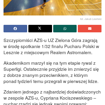
fot. Jakub Lesiński
Szczypiorniści AZS-u UZ Zielona Góra zagrają
w środę spotkanie 1/32 finału Pucharu Polski w
Lesznie z miejscowym Realem Astromalem.
Akademikom marzył się na tym etapie rywal z
Superligi. Ostatecznie przyjdzie im zmierzyć się
z dobrze znanym przeciwnikiem, z którym
ponad tydzień temu przegrali w pierwszej lidze.
Zdaniem jednego z najbardziej doświadczonych
w zespole AZS-u, Cypriana Kociszewskiego –
puchar rządzi się jednak swoimi prawami: