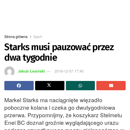
Strona główna
Sport
Starks musi pauzować przez
dwa tygodnie
Jakub Lesiński
2018-12-07 17:40
Markel Starks ma naciągnięte więzadło
poboczne kolana i czeka go dwutygodniowa
przerwa. Przypomnijmy, że koszykarz Stelmetu
Enei BC doznał groźnie wyglądającego urazu
podczas czwartkowego meczu zielonogórzan w