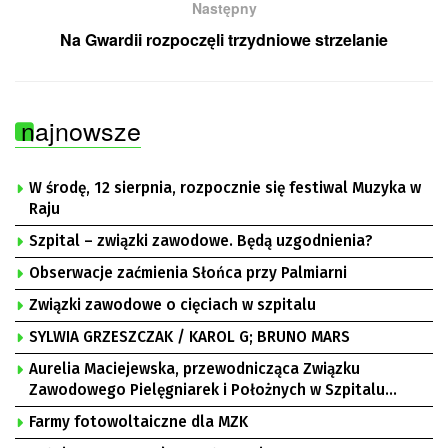
Następny
Na Gwardii rozpoczęli trzydniowe strzelanie
najnowsze
W środę, 12 sierpnia, rozpocznie się festiwal Muzyka w
Raju
Szpital – związki zawodowe. Będą uzgodnienia?
Obserwacje zaćmienia Słońca przy Palmiarni
Związki zawodowe o cięciach w szpitalu
SYLWIA GRZESZCZAK / KAROL G; BRUNO MARS
Aurelia Maciejewska, przewodnicząca Związku
Zawodowego Pielęgniarek i Położnych w Szpitalu
Uniwersyteckim w Zielonej Górze, Bogusław
Farmy fotowoltaiczne dla MZK
Motowidełko, przewodniczący Zarządu Regionu NSZZ