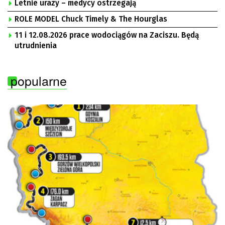
„Solidarność” Zielona Góra
Letnie urazy – medycy ostrzegają
ROLE MODEL Chuck Timely & The Hourglas
11 i 12.08.2026 prace wodociągów na Zaciszu. Będą
utrudnienia
popularne