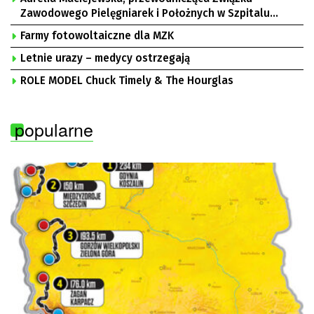
Zawodowego Pielęgniarek i Położnych w Szpitalu
Uniwersyteckim w Zielonej Górze, Bogusław
Farmy fotowoltaiczne dla MZK
Motowidełko, przewodniczący Zarządu Regionu NSZZ
„Solidarność” Zielona Góra
Letnie urazy – medycy ostrzegają
ROLE MODEL Chuck Timely & The Hourglas
popularne