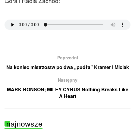
Góra i Radia Zachód:
Poprzedni
Na koniec mistrzostw po dwa „pudła” Kramer i Miciak
Następny
MARK RONSON; MILEY CYRUS Nothing Breaks Like
A Heart
najnowsze