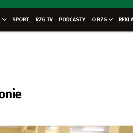
I
SPORT
RZG TV
PODCASTY
O RZG
REKL
ionie