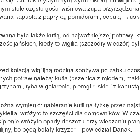
jnym stole często gości wiśniowa zupa przyrządzona 
wana kapusta z papryką, pomidorami, cebulą i klusk
ywana była także kutią, od najważniejszej potrawy, k
ścijańskich, kiedy to wigilia (szczodry wieczór) by
zed kolacją wigilijną rodzina spożywa po ząbku czo
nych potraw należą: kutia (pszenica z miodem, maki
zybami, ryba w galarecie, pierogi ruskie i z kapustą
ożna wymienić: nabieranie kutii na łyżkę przez najs
 przykleiła, wróżyło to szczęści dla domowników. W cza
kipienie wróżyło opady deszczu przy wieszaniu pran
ilijny, bo będą bolały krzyże” – powiedział Danak.