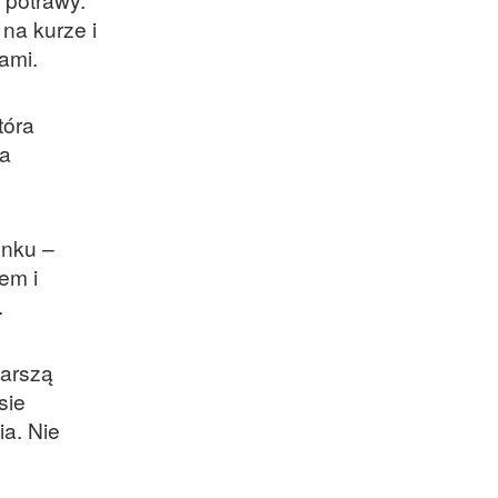
na kurze i
ami.
tóra
ła
snku –
em i
.
tarszą
sie
ia. Nie