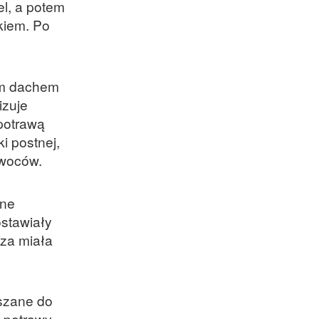
el, a potem
kiem. Po
nym dachem
izuje
 potrawą
i postnej,
owoców.
ane
ostawiały
sza miała
uszane do
 potrawy.