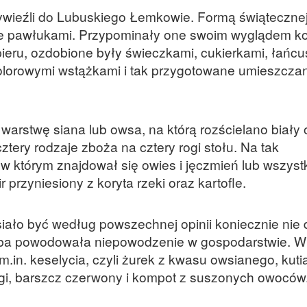
wieźli do
Lubuskie
go Łemkowie. Formą świątecznej
ane pawłukami. Przypominały one swoim wyglądem ko
eru, ozdobione były świeczkami, cukierkami, łańcu
kolorowymi wstążkami i tak przygotowane umieszcza
 warstwę siana lub owsa, na którą rozścielano biały
ztery rodzaje zboża na cztery rogi stołu. Na tak
 którym znajdował się owies i jęczmień lub wszystk
przyniesiony z koryta rzeki oraz kartofle.
iało być według powszechnej opinii koniecznie nie 
iczba powodowała niepowodzenie w gospodarstwie. W
.in. keselycia, czyli żurek z kwasu owsianego, kutia
ogi, barszcz czerwony i kompot z suszonych owoców