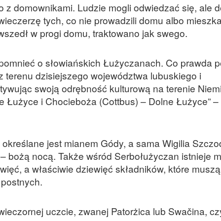
o z domownikami. Ludzie mogli odwiedzać się, ale d
 wieczerzę tych, co nie prowadzili domu albo mieszka
 wszedł w progi domu, traktowano jak swego.
spomnieć o słowiańskich Łużyczanach. Co prawda po
 z terenu dzisiejszego województwa
lubuskie
go i
ultywując swoją odrębność kulturową na terenie Niem
e Łużyce i Chocieboża (Cottbus) – Dolne Łużyce” –
określane jest mianem Gódy, a sama Wigilia Szcz
 – bożą nocą. Także wśród Serbołużyczan istnieje 
ewięć, a właściwie dziewięć składników, które muszą
 postnych.
ieczornej uczcie, zwanej Patorżica lub Swačina, czy