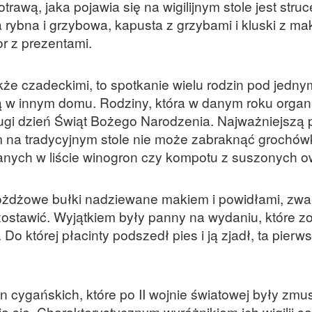
awą, jaka pojawia się na wigilijnym stole jest struc
rybna i grzybowa, kapusta z grzybami i kluski z ma
or z prezentami.
akże czadeckimi, to spotkanie wielu rodzin pod jed
ą w innym domu. Rodziny, która w danym roku organ
 drugi dzień Świąt Bożego Narodzenia. Najważniejszą
ym na tradycyjnym stole nie może zabraknąć grochówk
anych w liście winogron czy kompotu z suszonych 
 drożdżowe bułki nadziewane makiem i powidłami, zw
e zostawić. Wyjątkiem były panny na wydaniu, które z
 Do której płacinty podszedł pies i ją zjadł, ta pierw
n cygańskich, które po II wojnie światowej były zm
 się. Charakterystycznym wyróżnikiem ich wigilii są