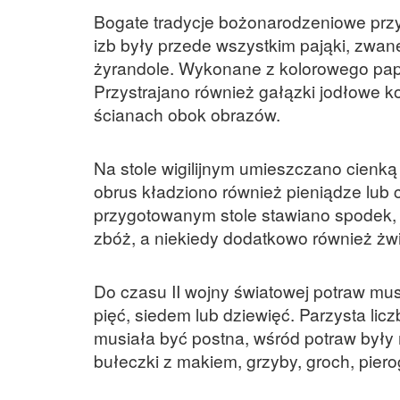
Bogate tradycje bożonarodzeniowe przy
izb były przede wszystkim pająki, zw
żyrandole. Wykonane z kolorowego papi
Przystrajano również gałązki jodłowe 
ścianach obok obrazów.
Na stole wigilijnym umieszczano cienką
obrus kładziono również pieniądze lub c
przygotowanym stole stawiano spodek, w
zbóż, a niekiedy dodatkowo również żwir 
Do czasu II wojny światowej potraw mus
pięć, siedem lub dziewięć. Parzysta l
musiała być postna, wśród potraw były m
bułeczki z makiem, grzyby, groch, pier