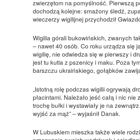
zwierzętom na pomyślność. Pierwszą potr
dochodzą kolejne: smażony śledź, zupa 
wieczerzy wigilijnej przychodził Gwiazd
Wigilia górali bukowińskich, zwanych t
– nawet 40 osób. Co roku urządza się j
wigilię, nie odwiedza się w pierwszy i
jest tu kutia z pszenicy i maku. Poza t
barszczu ukraińskiego, gołąbków zawij
„Istotną rolę podczas wigilii ogrywają
płacintami. Należało jeść całą i nic ni
trochę bułki i wystawiały je na zewnątrz.
wyjść za mąż” – wyjaśnił Danak.
W
Lubuskie
m mieszka także wiele rodzi
przerwania swoich wędrówek i osiedlania