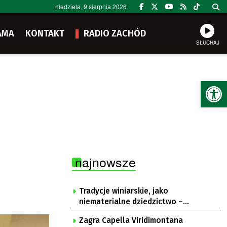
niedziela, 9 sierpnia 2026
AMA
KONTAKT
RADIO ZACHÓD
SŁUCHAJ
Ot
najnowsze
Tradycje winiarskie, jako
niematerialne dziedzictwo –
konsultacje i projekt
Zagra Capella Viridimontana