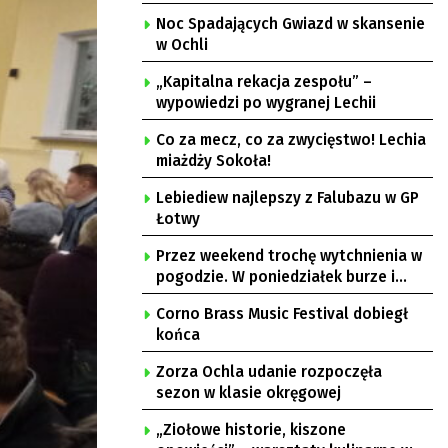
Noc Spadających Gwiazd w skansenie
w Ochli
„Kapitalna rekacja zespołu” –
wypowiedzi po wygranej Lechii
Co za mecz, co za zwycięstwo! Lechia
miażdży Sokoła!
Lebiediew najlepszy z Falubazu w GP
Łotwy
Przez weekend trochę wytchnienia w
pogodzie. W poniedziałek burze i
upał
Corno Brass Music Festival dobiegł
końca
Zorza Ochla udanie rozpoczęła
sezon w klasie okręgowej
„Ziołowe historie, kiszone