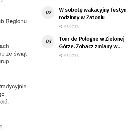
W sobotę wakacyjny festyn
rodzinny w Zatoniu
lub Regionu
0 UDOST.
Tour de Pologne w Zielonej
sach
Górze. Zobacz zmiany w
ne ze świąt
organizacji ruchu
0 UDOST.
grup
tradycyjnie
go
cić.
e