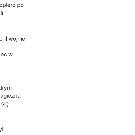
opiero po
li
 II wojnie
iec w
odrym
magiczna
 się
li