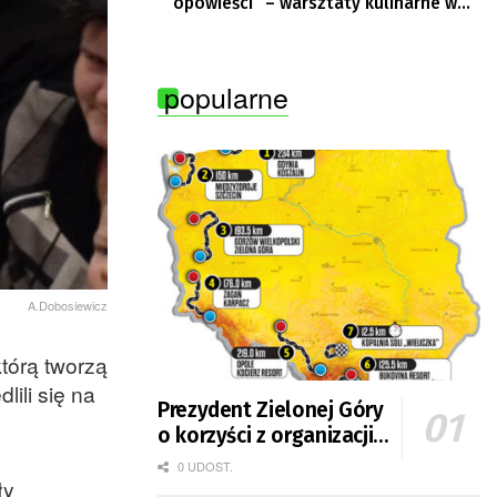
opowieści” – warsztaty kulinarne w
Krępie
popularne
A.Dobosiewicz
tórą tworzą
ili się na
Prezydent Zielonej Góry
o korzyści z organizacji
mety Tour de Pologne
0 UDOST.
ły