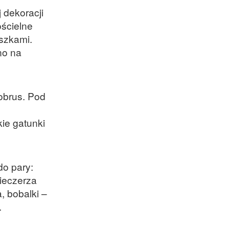
 dekoracji
ścielne
szkami.
no na
 obrus. Pod
ie gatunki
do pary:
ieczerza
, bobalki –
.