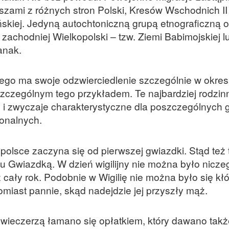
ami z różnych stron Polski, Kresów Wschodnich II
kiej. Jedyną autochtoniczną grupą etnograficzną o
zachodniej Wielkopolski – tzw. Ziemi Babimojskiej 
anak.
e
go ma swoje odzwierciedlenie szczególnie w okre
zczególnym tego przykładem. Te najbardziej rodzin
e i zwyczaje charakterystyczne dla poszczególnych 
onalnych.
polsce zaczyna się od pierwszej gwiazdki. Stąd też 
u Gwiazdką. W dzień wigilijny nie można było nicze
cały rok. Podobnie w Wigilię nie można było się kłó
omiast pannie, skąd nadejdzie jej przyszły mąż.
 wieczerzą łamano się opłatkiem, który dawano takż