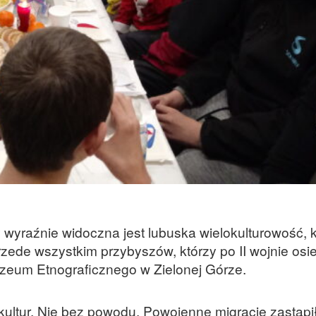
wyraźnie widoczna jest lubuska wielokulturowość, k
ede wszystkim przybyszów, którzy po II wojnie osiedl
zeum Etnograficznego w Zielonej Górze.
kultur. Nie bez powodu. Powojenne migracje zastąpi