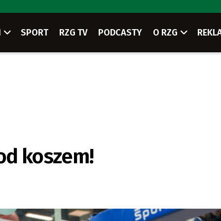
I
SPORT
RZG TV
PODCASTY
O RZG
REKL
od koszem!