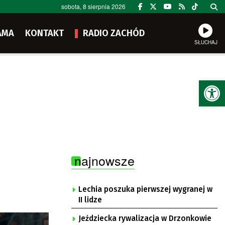
sobota, 8 sierpnia 2026
AMA
KONTAKT
RADIO ZACHÓD
SŁUCHAJ
Ot
najnowsze
Lechia poszuka pierwszej wygranej w
II lidze
Jeździecka rywalizacja w Drzonkowie