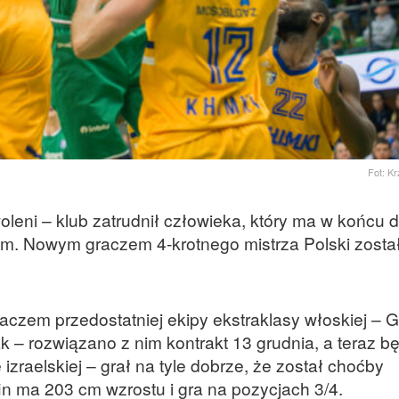
Fot: K
eni – klub zatrudnił człowieka, który ma w końcu 
em. Nowym graczem 4-krotnego mistrza Polski zosta
aczem przedostatniej ekipy ekstraklasy włoskiej – G
 – rozwiązano z nim kontrakt 13 grudnia, a teraz bę
 izraelskiej – grał na tyle dobrze, że został choćby
ffin ma 203 cm wzrostu i gra na pozycjach 3/4.