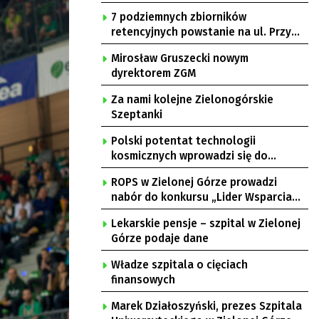
7 podziemnych zbiorników
retencyjnych powstanie na ul. Przy
Gazowni
Mirosław Gruszecki nowym
dyrektorem ZGM
Za nami kolejne Zielonogórskie
Szeptanki
Polski potentat technologii
kosmicznych wprowadzi się do
Zielonej Góry
ROPS w Zielonej Górze prowadzi
nabór do konkursu „Lider Wsparcia
Seniora”
Lekarskie pensje – szpital w Zielonej
Górze podaje dane
Władze szpitala o cięciach
finansowych
Marek Działoszyński, prezes Szpitala