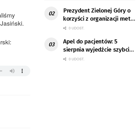
Prezydent Zielonej Góry o
aliśmy
korzyści z organizacji mety
Jasiński.
Tour de Pologne
0 UDOST.
rski:
Apel do pacjentów: 5
sierpnia wyjedźcie szybciej
z domów
0 UDOST.