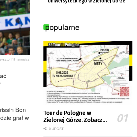
Uniwersyteckiego w Zielonej Górze
popularne
rzysztof Filmanowicz
dać
ł
rissin Bon
Tour de Pologne w
dzie grał w
Zielonej Górze. Zobacz
zmiany w organizacji
0 UDOST.
ruchu