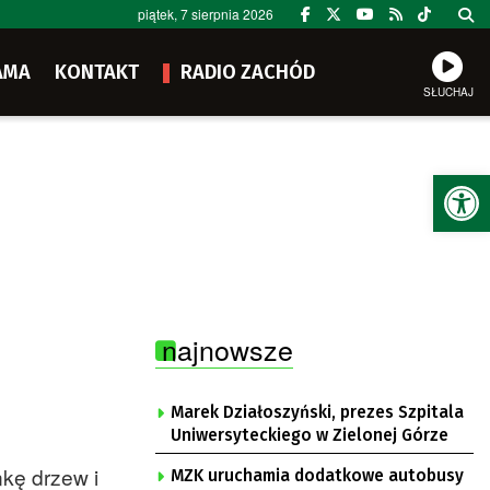
piątek, 7 sierpnia 2026
AMA
KONTAKT
RADIO ZACHÓD
SŁUCHAJ
Ot
najnowsze
Marek Działoszyński, prezes Szpitala
Uniwersyteckiego w Zielonej Górze
nkę drzew i
MZK uruchamia dodatkowe autobusy