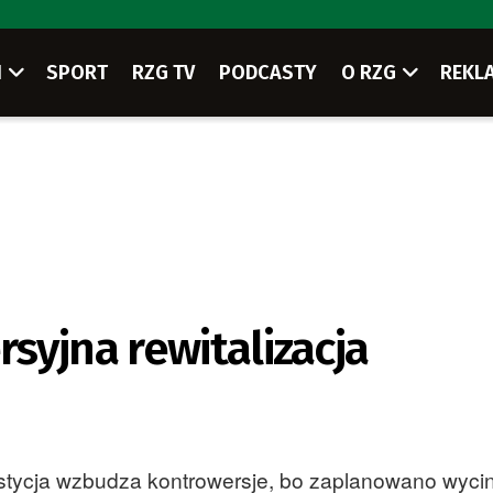
I
SPORT
RZG TV
PODCASTY
O RZG
REKL
syjna rewitalizacja
estycja wzbudza kontrowersje, bo zaplanowano wyci