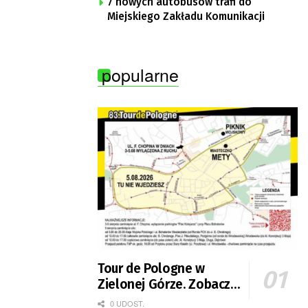
7 nowych autobusów trafi do
Miejskiego Zakładu Komunikacji
popularne
Tour de Pologne w
Zielonej Górze. Zobacz
zmiany w organizacji
0 UDOST.