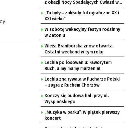
z okazji Nocy Spadających Gwiazd w
Ochli
„Tu były… zakłady fotograficzne XX i
XXI wieku”
ńcy.
W sobotę wakacyjny festyn rodzinny
w Zatoniu
Wieża Braniborska znów otwarta.
Ostatni weekend w tym roku
Lechia po losowaniu: Faworytem
Ruch, a my mamy marzenia!
Lechia zna rywala w Pucharze Polski
– zagra z Ruchem Chorzów!
Kończy się budowa hali przy ul.
Wyspiańskiego
„Muzyka w parku”. W piątek pierwszy
koncert