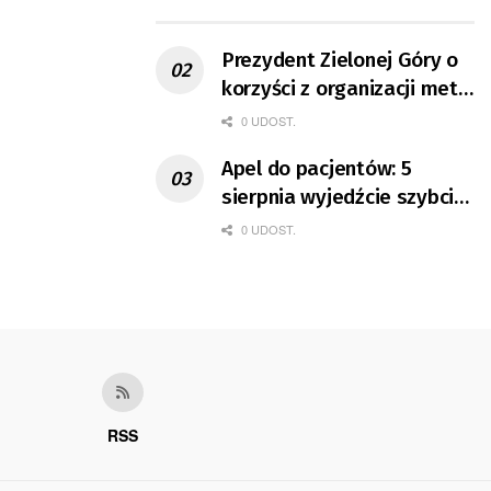
ruchu
Prezydent Zielonej Góry o
korzyści z organizacji mety
Tour de Pologne
0 UDOST.
Apel do pacjentów: 5
sierpnia wyjedźcie szybciej
z domów
0 UDOST.
RSS