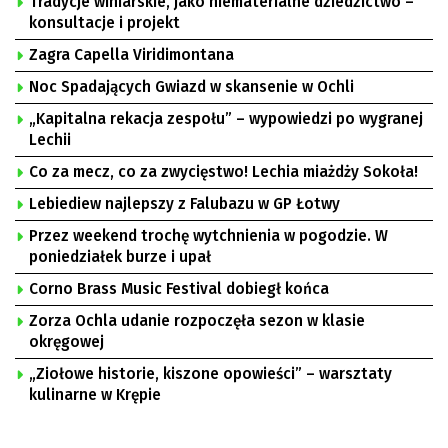
Tradycje winiarskie, jako niematerialne dziedzictwo –
konsultacje i projekt
Zagra Capella Viridimontana
Noc Spadających Gwiazd w skansenie w Ochli
„Kapitalna rekacja zespołu” – wypowiedzi po wygranej
Lechii
Co za mecz, co za zwycięstwo! Lechia miażdży Sokoła!
Lebiediew najlepszy z Falubazu w GP Łotwy
Przez weekend trochę wytchnienia w pogodzie. W
poniedziałek burze i upał
Corno Brass Music Festival dobiegł końca
Zorza Ochla udanie rozpoczęła sezon w klasie
okręgowej
„Ziołowe historie, kiszone opowieści” – warsztaty
kulinarne w Krępie