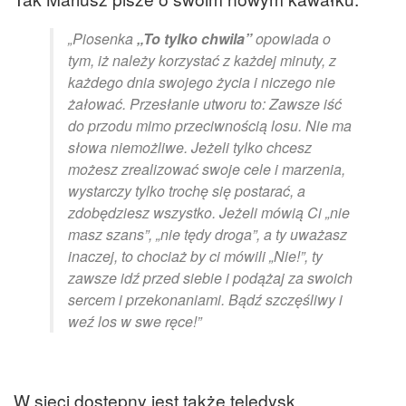
„Piosenka
„To tylko chwila”
opowiada o
tym, iż należy korzystać z każdej minuty, z
każdego dnia swojego życia i niczego nie
żałować. Przesłanie utworu to: Zawsze iść
do przodu mimo przeciwnością losu. Nie ma
słowa niemożliwe. Jeżeli tylko chcesz
możesz zrealizować swoje cele i marzenia,
wystarczy tylko trochę się postarać, a
zdobędziesz wszystko. Jeżeli mówią Ci „nie
masz szans”, „nie tędy droga”, a ty uważasz
inaczej, to chociaż by ci mówili „Nie!”, ty
zawsze idź przed siebie i podążaj za swoich
sercem i przekonaniami. Bądź szczęśliwy i
weź los w swe ręce!”
W sieci dostępny jest także teledysk.