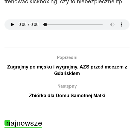
trenować kickboxing, czy to niebezpieczne itp.
Poprzedni
Zagrajmy po męsku i wygrajmy. AZS przed meczem z
Gdańskiem
Następny
Zbiórka dla Domu Samotnej Matki
najnowsze