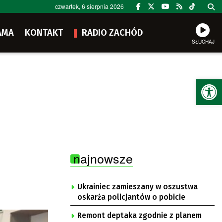
czwartek, 6 sierpnia 2026
AMA
KONTAKT
RADIO ZACHÓD
SŁUCHAJ
Ot
najnowsze
Ukrainiec zamieszany w oszustwa
oskarża policjantów o pobicie
Remont deptaka zgodnie z planem