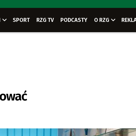
I
SPORT
RZG TV
PODCASTY
O RZG
REKL
tować