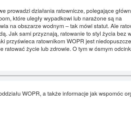
 prowadzi działania ratownicze, polegające główn
bom, które uległy wypadkowi lub narażone są na
owia na obszarze wodnym – tak mówi statut. Ale rat
. Jak sami przyznają, ratowanie to styl życia bez 
jaki przyświeca ratownikom WOPR jest niedopuszcze
dzie ratować życie lub zdrowie. O tym w ósmym odcink
o oddziału WOPR, a także informacje jak wspomóc or