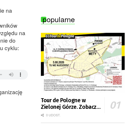
ie na
popularne
owników
względu na
nie do
u cyklu:
ganizację
Tour de Pologne w
Zielonej Górze. Zobacz
zmiany w organizacji
0 UDOST.
ruchu