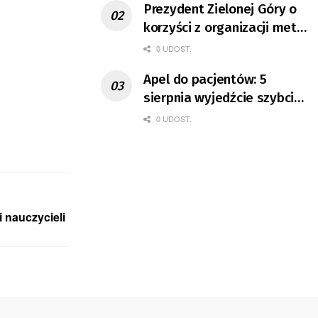
Prezydent Zielonej Góry o
korzyści z organizacji mety
Tour de Pologne
0 UDOST.
Apel do pacjentów: 5
sierpnia wyjedźcie szybciej
z domów
0 UDOST.
 nauczycieli