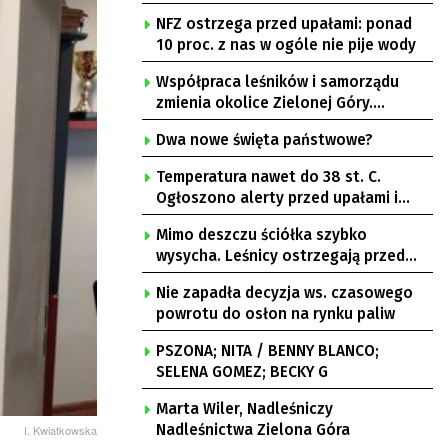
NFZ ostrzega przed upałami: ponad
10 proc. z nas w ogóle nie pije wody
Współpraca leśników i samorządu
zmienia okolice Zielonej Góry.
Powstają nowe ścieżki rowerowe
Dwa nowe święta państwowe?
Temperatura nawet do 38 st. C.
Ogłoszono alerty przed upałami i
burzami
Mimo deszczu ściółka szybko
wysycha. Leśnicy ostrzegają przed
pożarami
Nie zapadła decyzja ws. czasowego
powrotu do osłon na rynku paliw
PSZONA; NITA / BENNY BLANCO;
SELENA GOMEZ; BECKY G
Marta Wiler, Nadleśniczy
Nadleśnictwa Zielona Góra
I. Kwiatkowska